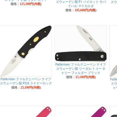
スウェーデン製 F1 パイロット サバ
スウ
価格：
125,100円(内税)
イバル マイカルタ
価格：
105,600円(内税)
Fallkniven ファルクニーベン ナイフ
スウェーデン製 リーガル トゥー キ
ャリー フォルダー ブラック
価格：
15,100円(内税)
Fallkniven ファルクニーベン ナイフ
Fal
スウェーデン製 PCX ライナーロック
スウ
価格：
ャ
25,100円(内税)