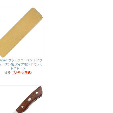
lkniven ファルクニーベン ナイフ
ェーデン製 ダイアモンド ウェッ
トストーン
価格：
3,200円(内税)