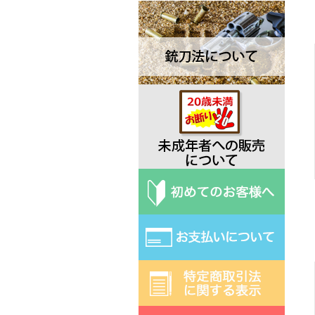
Dawson ドーソン
Deejo ディージョ
EKA エカ
Elk Ridge エルクリッジ
ESEE エスイー
Exotac エクソタック
Fred Perrin フレッド・ペラン
Fobos Knives フォボス
Extrema Ratio エクストラマ ラ
ティオ
Fallkniven ファルクニーベン
Fox フォックス
Gerber ガーバー
Halfbreed Blades ハーフブリー
ドブレード
Hibben ヒビン
Hoback ホーバック