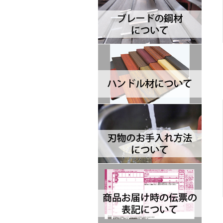
ジャックインターナショナル
Brisa ブリサ
BRK Designed by ESEE ブルリ
ッジナイフデザイン エスイー
Browning ブローニング
Buck バック
Camillus カミラス
Casstrom カストロム
CIVIVI シビビ
Bastinelli Creations バスティネ
リ
Cold Steel コールドスチール
Coleman コールマン
Condor コンドル
CRKT シーアールケーティ
CJRB シージェイアールビー
Cudeman ク―ドマン