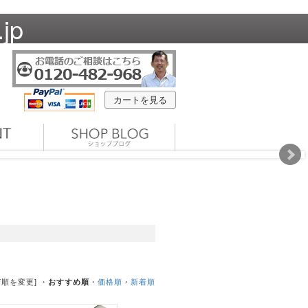
jp
カートを見る
び順を変更] ・
おすすめ順
・
価格順
・
新着順