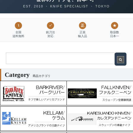
EST. 2010 ・ KNIFE SPECIALIST ・ TOKYO
\
✓
正
★
全国
銃刀法
正規
取扱数
送料無料
対応
輸入品
日本一
Category
商品カテゴリ