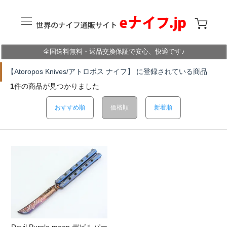
全国送料無料・返品交換保証で安心、快適です♪
【Atoropos Knives/アトロポス ナイフ】 に登録されている商品
1
件の商品が見つかりました
おすすめ順
価格順
新着順
Devil Purple moon デビルパー