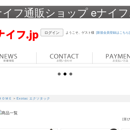
イフ通販ショップ eナイフ.
ログイン
ようこそ、ゲスト様
[新規会員登録はこちら]
ＨＯＭＥ
>
Exotac エクソタック
[並