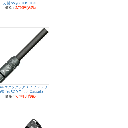
カ製 polySTRIKER XL
価格：
5,700円(内税)
otac エクソタック ナイフ アメリ
製 fireROD Tinder Capsule
価格：
7,200円(内税)