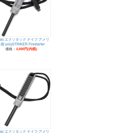
otac エクソタック ナイフ アメリ
製 polySTRIKER Firestarter
価格：
4,600円(内税)
otac エクソタック ナイフ アメリ