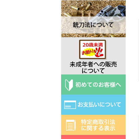
Dawson ドーソン
Deejo ディージョ
EKA エカ
Elk Ridge エルクリッジ
ESEE エスイー
Exotac エクソタック
Fred Perrin フレッド・ペラン
Fobos Knives フォボス
Extrema Ratio エクストラマ ラ
ティオ
Fallkniven ファルクニーベン
Fox フォックス
Gerber ガーバー
Halfbreed Blades ハーフブリー
ドブレード
Hibben ヒビン
Hoback ホーバック