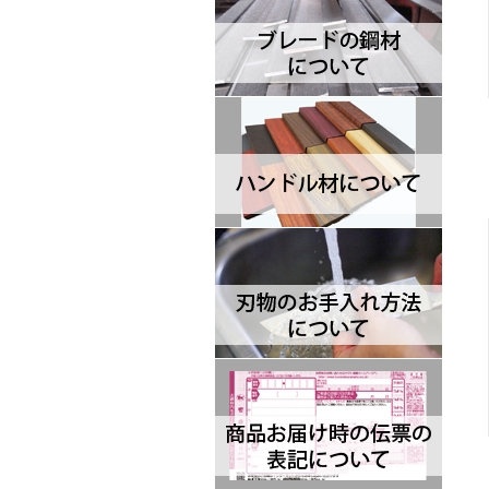
ジャックインターナショナル
Brisa ブリサ
BRK Designed by ESEE ブルリ
ッジナイフデザイン エスイー
Browning ブローニング
Buck バック
Camillus カミラス
Casstrom カストロム
CIVIVI シビビ
Bastinelli Creations バスティネ
リ
Cold Steel コールドスチール
Coleman コールマン
Condor コンドル
CRKT シーアールケーティ
CJRB シージェイアールビー
Cudeman ク―ドマン