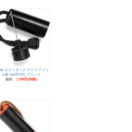
otac エクソタック ナイフ アメリ
カ製 ripSPOOL ブラック
価格：
7,100円(内税)