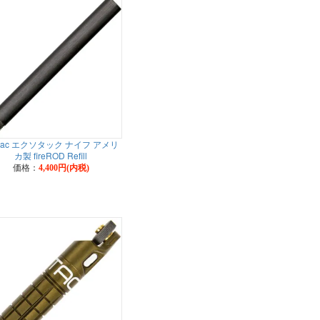
otac エクソタック ナイフ アメリ
カ製 fireROD Refill
価格：
4,400円(内税)