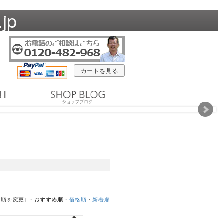
jp
カートを見る
び順を変更] ・
おすすめ順
・
価格順
・
新着順