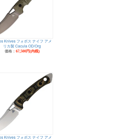
os Knives フォボス ナイフ アメ
リカ製 Cacula OD/Org
価格：
67,500円(内税)
os Knives フォボス ナイフ アメ