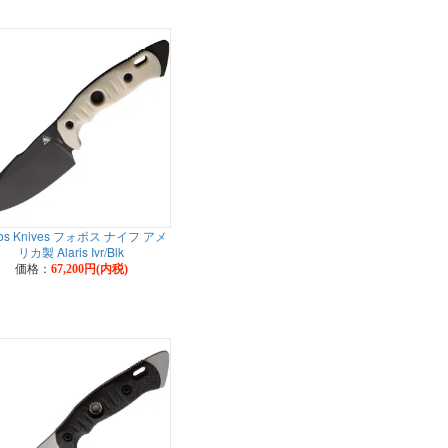
os Knives フォボス ナイフ アメ
リカ製 Alaris Ivr/Blk
価格：
67,200円(内税)