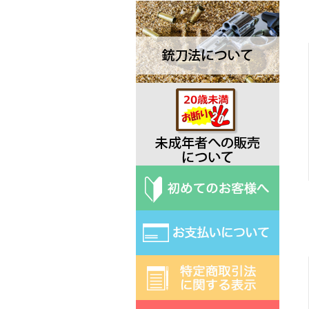
Dawson ドーソン
Deejo ディージョ
EKA エカ
Elk Ridge エルクリッジ
ESEE エスイー
Exotac エクソタック
Fred Perrin フレッド・ペラン
Fobos Knives フォボス
Extrema Ratio エクストラマ ラ
ティオ
Fallkniven ファルクニーベン
Fox フォックス
Gerber ガーバー
Halfbreed Blades ハーフブリー
ドブレード
Hibben ヒビン
Hoback ホーバック