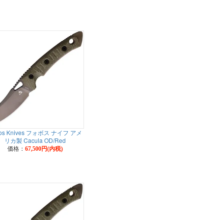
os Knives フォボス ナイフ アメ
リカ製 Cacula OD/Red
価格：
67,500円(内税)