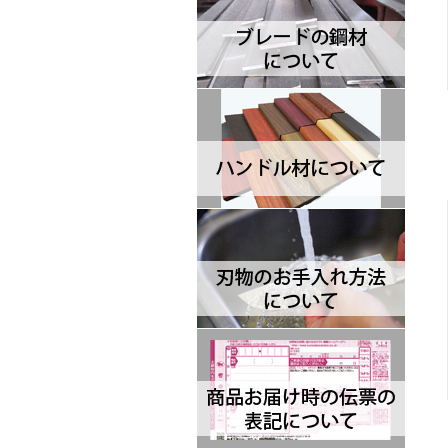
ジャックインターナショナル
Brisa ブリサ
BRK Designed by ESEE ブルリ
ッジナイフデザイン エスイー
Browning ブローニング
Buck バック
Camillus カミラス
Casstrom カストロム
CIVIVI シビビ
Bastinelli Creations バスティネ
リ
Cold Steel コールドスチール
Coleman コールマン
Condor コンドル
CRKT シーアールケーティ
CJRB シージェイアールビー
Cudeman ク―ドマン