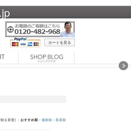
jp
カートを見る
び順を変更] ・
おすすめ順
・
価格順
・
新着順