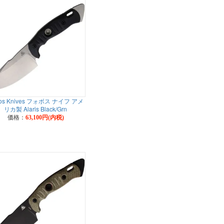
os Knives フォボス ナイフ アメ
リカ製 Alaris Black/Grn
価格：
63,100円(内税)