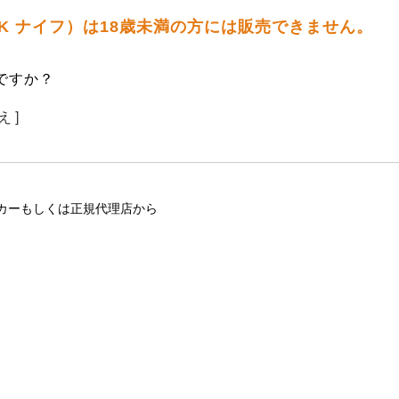
SBK ナイフ）は18歳未満の方には販売できません。
ですか？
え ]
カーもしくは正規代理店から