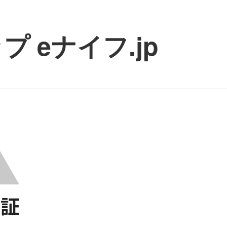
 eナイフ.jp