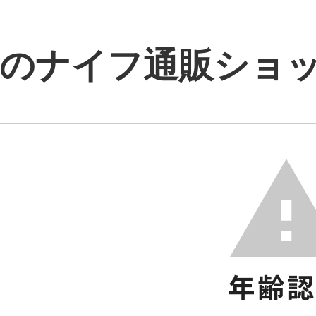
のナイフ通販ショップ