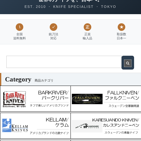
EST. 2010 ・ KNIFE SPECIALIST ・ TOKYO
\
✓
正
★
全国
銃刀法
正規
取扱数
送料無料
対応
輸入品
日本一
Category
商品カテゴリ