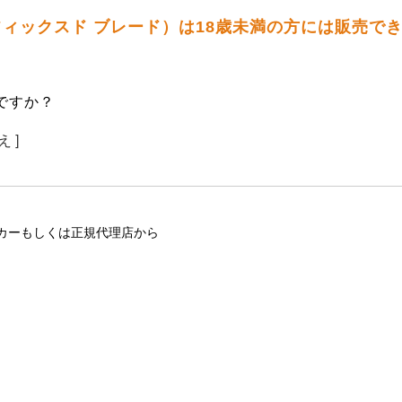
 フィックスド ブレード）は18歳未満の方には販売で
ですか？
え ]
カーもしくは正規代理店から