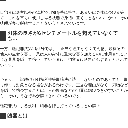
自宅又は居室以外の場所で刃物を手に持ち、あるいは身体に帯びる等し
て、これを直ちに使用し得る状態で身辺に置くことをいい、かつ、その
状態が多少継続することをいうとされています。
刃体の長さが6センチメートルを超えていなくて
も…
一方、軽犯罪法第1条2号では、「正当な理由がなくて刃物、鉄棒その
他人の生命を害し、又は人の身体に重大な害を加えるのに使用されるよ
うな器具を隠して携帯していた者は、拘留又は科料に処する」とされて
います。
つまり、上記銃砲刀剣類所持等取締法に該当しないものであっても、取
り締まり対象となる場合があるわけです。正当な理由がなく、刃物など
を隠して携帯することは、人の殺傷などの犯罪に結びつきやすいことか
ら、そのような行為が禁止されているのです。
軽犯罪法による規制（凶器を隠し持っていることの禁止）
凶器とは