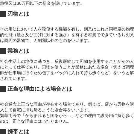
懲役又は30万円以下の罰金を設けています。
刃物とは
その用法において人を殺傷する性能を有し、鋼又はこれと同程度の物理
的性能（硬さ及び曲げに対する強さ）を有する材質でできている片刃又
は両刃の器物で、刀剣類以外のものをいいます。
業務とは
社会生活上の地位に基づき、反復継続して刃物を使用することがその人
にとって仕事であり、刃物を使うことが業務にあたる場合（例えば調理
師が仕事場に行くため包丁をバッグに入れて持ち歩くなど）をいうと解
されています。
正当な理由による場合とは
社会通念上正当な理由が存在する場合であり、例えば、店から刃物を購
入して自宅に持ち帰るような場合等をいいます。
繁華街等で「からまれると困るから…」などの理由で護身用に持ち歩く
のは、正当な理由には当たりません。
携帯とは