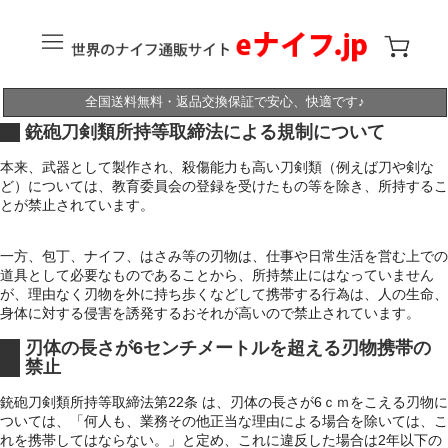
全国送料無料・返品交換保証で安心、快適です♪
銃砲刀剣類所持等取締法による規制について
本来、武器として製作され、殺傷能力も高い刀剣類（例えば刀や剣な
ど）については、教育委員会の登録を受けたもの等を除き、所持するこ
とが禁止されています。
一方、包丁、ナイフ、はさみ等の刃物は、仕事や日常生活を営む上での
道具として必要なものであることから、所持禁止にはなっていません
が、理由なく刃物を外に持ち歩くなどして携帯する行為は、人の生命、
身体に対する侵害を誘発するおそれが高いので禁止されています。
刃体の長さが6センチメートルを超える刃物携帯の
禁止
銃砲刀剣類所持等取締法第22条 は、刃体の長さが6ｃｍをこえる刃物に
ついては、「何人も、業務その他正当な理由による場合を除いては、こ
れを携帯してはならない。」と定め、これに違反した場合は2年以下の