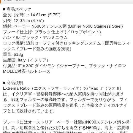
■ 商品スペック
全長（閉時）: 14.61cm (5.75")
刃長: 12.07cm (4.75")
鋼材: ベーラー N690ステンレス鋼 (Bohler N690 Stainless Steel)
ブレード仕上げ: ブラック仕上げ (ドロップポイント)
ハンドル: ブラック・アルミニウム
ロック機構: 追加セーフティ付きロッキングシステム（開刃時にフィ
ックスドブレード並みの強度を実現）
重量: 613g
生産国: Italy（イタリア）
付属品: 3" x 3/4" ダイヤモンドシャープナー、ブラック・ナイロン
MOLLE対応ベルトシース
■ 商品説明
Extrema Ratio（エクストラマ・ラティオ）の "Rao II"（ラオ II）
は、イタリア軍・警察特殊部隊への納入実績を持つ同社が手掛け
る、戦術フォルダーの最高峰です。フォルダーでありながら、フィ
ックスドブレード並みの運用強度を追求した本格タクティカルナイ
フとして設計されています。
ブレードにはオーストリア・ベーラー社製のN690ステンレス鋼を採
用。高い耐腐食性と優れた刃持ちを両立するN690は、海上・湿潤環