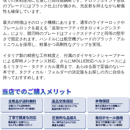
境での実戦使用にも適した高性能鋼材です。ドロップポイント形状
のブレードにはブラック仕上げが施され、光反射を抑えながら耐傷
性も確保しています。
最大の特徴はそのロック機構にあります。通常のライナーロックや
フレームロックを超える「追加セーフティ付きロッキングシステ
ム」により、開刃時のブレードはフィックスドナイフと同等の堅牢
さで固定されます。ハンドルには航空機グレードのブラック・アル
ミニウムを採用し、軽量かつ高剛性なグリップを実現。
イタリア製の精密な工作精度と、付属のダイヤモンドシャープナー
による即時メンテナンス対応、さらにMOLLE対応ベルトシースによ
るミリタリー・タクティカル運用まで、あらゆる面で妥協のない一
本です。タクティカル・フォルダーの決定版をお探しの方に自信を
持っておすすめします。