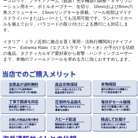
ースロット、ファイアアーム（銃器）光学機器の調整・キャリブレ
ーション用キー、ボトルオープナー、缶切り、10mmおよび8mm六
角スクリューキー、13mmリングキーを搭載。ツール前部はマイナ
スドライバーまたはレバーとしても活用可能です。ランヤードホー
ルを備えており、パラコードの取り付けによる携行にも対応しま
す。
イタリア・ミラノ近郊に拠点を置く軍用・法執行機関向けナイフメ
ーカー、Extrema Ratio（エクストラマ・ラティオ）が手がける信頼
の逸品。タクティカルギア愛好家から射撃・ハンティングユーザー
まで、本物のフィールドツールを求める方に強くおすすめします。