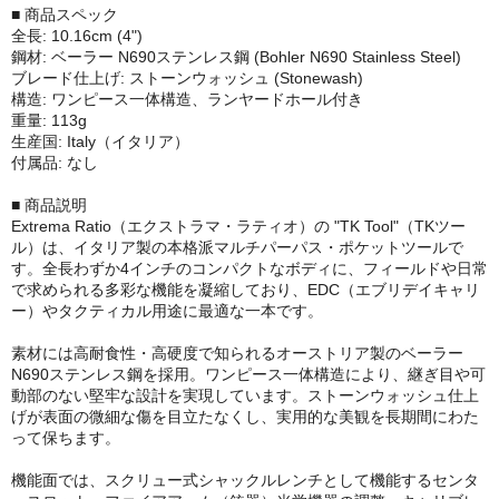
■ 商品スペック
全長: 10.16cm (4")
鋼材: ベーラー N690ステンレス鋼 (Bohler N690 Stainless Steel)
ブレード仕上げ: ストーンウォッシュ (Stonewash)
構造: ワンピース一体構造、ランヤードホール付き
重量: 113g
生産国: Italy（イタリア）
付属品: なし
■ 商品説明
Extrema Ratio（エクストラマ・ラティオ）の "TK Tool"（TKツー
ル）は、イタリア製の本格派マルチパーパス・ポケットツールで
す。全長わずか4インチのコンパクトなボディに、フィールドや日常
で求められる多彩な機能を凝縮しており、EDC（エブリデイキャリ
ー）やタクティカル用途に最適な一本です。
素材には高耐食性・高硬度で知られるオーストリア製のベーラー
N690ステンレス鋼を採用。ワンピース一体構造により、継ぎ目や可
動部のない堅牢な設計を実現しています。ストーンウォッシュ仕上
げが表面の微細な傷を目立たなくし、実用的な美観を長期間にわた
って保ちます。
機能面では、スクリュー式シャックルレンチとして機能するセンタ