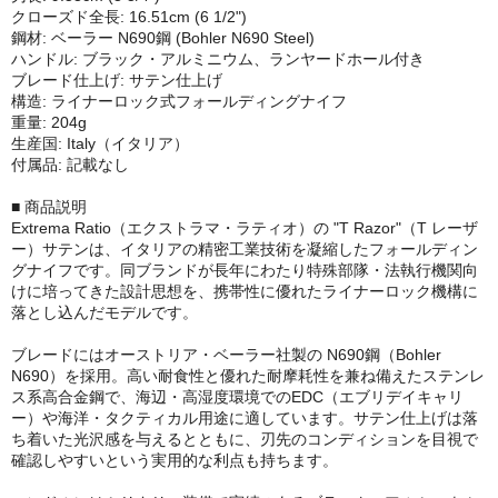
クローズド全長: 16.51cm (6 1/2")
鋼材: ベーラー N690鋼 (Bohler N690 Steel)
ハンドル: ブラック・アルミニウム、ランヤードホール付き
ブレード仕上げ: サテン仕上げ
構造: ライナーロック式フォールディングナイフ
重量: 204g
生産国: Italy（イタリア）
付属品: 記載なし
■ 商品説明
Extrema Ratio（エクストラマ・ラティオ）の "T Razor"（T レーザ
ー）サテンは、イタリアの精密工業技術を凝縮したフォールディン
グナイフです。同ブランドが長年にわたり特殊部隊・法執行機関向
けに培ってきた設計思想を、携帯性に優れたライナーロック機構に
落とし込んだモデルです。
ブレードにはオーストリア・ベーラー社製の N690鋼（Bohler
N690）を採用。高い耐食性と優れた耐摩耗性を兼ね備えたステンレ
ス系高合金鋼で、海辺・高湿度環境でのEDC（エブリデイキャリ
ー）や海洋・タクティカル用途に適しています。サテン仕上げは落
ち着いた光沢感を与えるとともに、刃先のコンディションを目視で
確認しやすいという実用的な利点も持ちます。