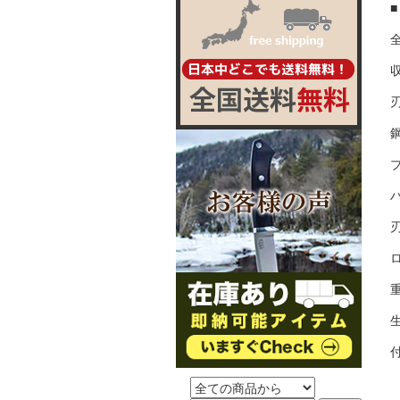
全
収
刃
鋼
ブ
ハ
ロ
重
生