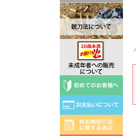
Dawson ドーソン
Deejo ディージョ
EKA エカ
Elk Ridge エルクリッジ
ESEE エスイー
Exotac エクソタック
Fred Perrin フレッド・ペラン
Fobos Knives フォボス
Extrema Ratio エクストラマ ラ
ティオ
Fallkniven ファルクニーベン
Fox フォックス
Gerber ガーバー
Halfbreed Blades ハーフブリー
ドブレード
Hibben ヒビン