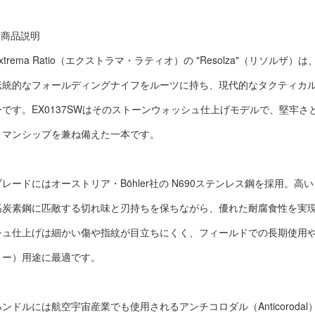
■ 商品説明
Extrema Ratio（エクストラマ・ラティオ）の "Resolza"（リソル
伝統的なフォールディングナイフをルーツに持ち、現代的なタクティカ
ーです。EX0137SWはそのストーンウォッシュ仕上げモデルで、堅牢
トマンシップを兼ね備えた一本です。
ブレードにはオーストリア・Böhler社の N690ステンレス鋼を採用。高
高炭素鋼に匹敵する切れ味と刃持ちを保ちながら、優れた耐腐食性を実
シュ仕上げは細かい傷や指紋が目立ちにくく、フィールドでの長期使用や
リー）用途に最適です。
ハンドルには航空宇宙産業でも使用されるアンチコロダル（Anticoroda