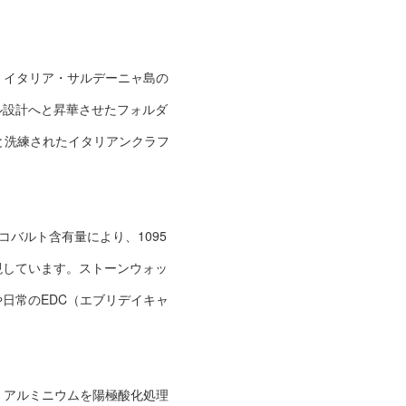
ザ）は、イタリア・サルデーニャ島の
ル設計へと昇華させたフォルダ
さと洗練されたイタリアンクラフ
いコバルト含有量により、1095
現しています。ストーンウォッ
日常のEDC（エブリデイキャ
l）アルミニウムを陽極酸化処理