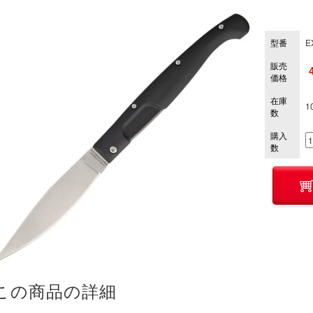
型番
E
販売
価格
在庫
1
数
購入
数
この商品の詳細