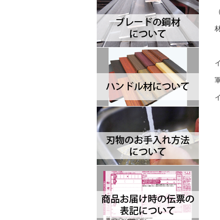
Blackjack International ブラック
ジャックインターナショナル
Brisa ブリサ
BRK Designed by ESEE ブルリ
ッジナイフデザイン エスイー
Browning ブローニング
Buck バック
Camillus カミラス
Casstrom カストロム
CIVIVI シビビ
Bastinelli Creations バスティネ
リ
Cold Steel コールドスチール
Coleman コールマン
Condor コンドル
CRKT シーアールケーティ
CJRB シージェイアールビー
Cudeman ク―ドマン