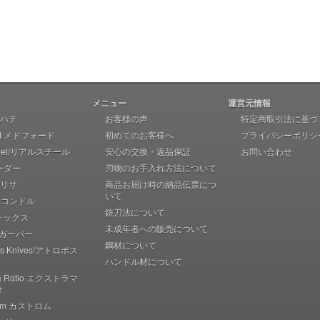
メニュー
運営元情報
 アハチ
お客様の声
特定商取引法に基づ
rd メドフォード
初めてのお客様へ
プライバシーポリシ
teel/リアルスチール
安心の交換・返品保証
お問い合わせ
ーダー
刃物のお手入れ方法について
 ブリサ
商品お届け時の納品伝票につ
いて
r コンドル
銃刀法について
フォックス
未成年者への販売について
r ガーバー
鋼材について
pos Knives/アトロポス
ハンドル材について
ma Ratio エクストラマ
オ
rom カストロム