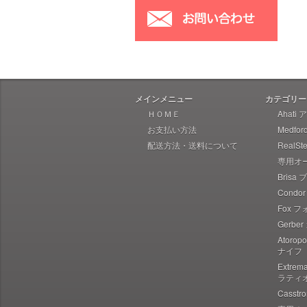
Hoback ホーバック
Hogue ホーグ
Heretic Knives ヘレティック
Liong Mah Designs リャンマー
Imperial Schrade インペリアル
シュレード
メインメニュー
カテゴリー
Ka-Bar ケーバー
ＨＯＭＥ
Ahati
お支払い方法
Medfo
Ka-Bar Becker ケーバー ベッカ
ー
配送方法・送料について
RealS
専用オ
Karesuando Kniven カレスアン
ドニーベン
Brisa
Condo
Knives of Alaska ナイブズ・オ
ブ・アラスカ
Fox 
Gerbe
Kellam ケラム
Atoro
Kershaw カーショウ
ナイフ
Lynn Thompson Collection リ
Extre
ン・トンプソン
ラティ
Casst
Kizer キザー