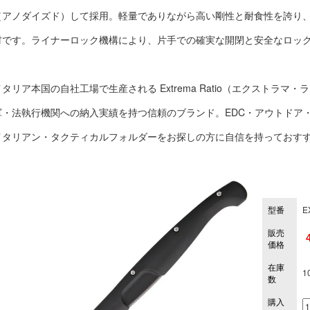
（アノダイズド）して採用。軽量でありながら高い剛性と耐食性を誇り
材です。ライナーロック機構により、片手での確実な開閉と安全なロッ
イタリア本国の自社工場で生産される Extrema Ratio（エクストラマ
軍・法執行機関への納入実績を持つ信頼のブランド。EDC・アウトドア
イタリアン・タクティカルフォルダーをお探しの方に自信を持っておす
型番
E
販売
価格
在庫
1
数
購入