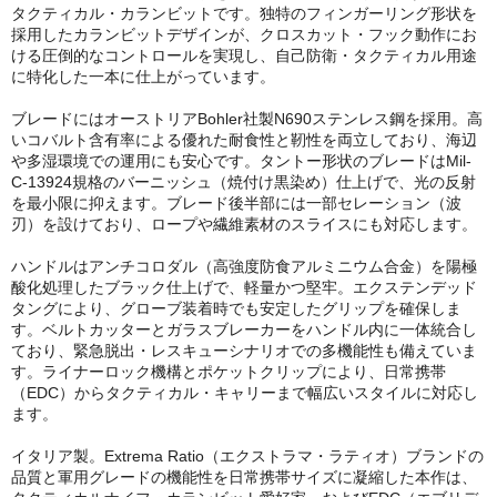
タクティカル・カランビットです。独特のフィンガーリング形状を
採用したカランビットデザインが、クロスカット・フック動作にお
ける圧倒的なコントロールを実現し、自己防衛・タクティカル用途
に特化した一本に仕上がっています。
ブレードにはオーストリアBohler社製N690ステンレス鋼を採用。高
いコバルト含有率による優れた耐食性と靭性を両立しており、海辺
や多湿環境での運用にも安心です。タントー形状のブレードはMil-
C-13924規格のバーニッシュ（焼付け黒染め）仕上げで、光の反射
を最小限に抑えます。ブレード後半部には一部セレーション（波
刃）を設けており、ロープや繊維素材のスライスにも対応します。
ハンドルはアンチコロダル（高強度防食アルミニウム合金）を陽極
酸化処理したブラック仕上げで、軽量かつ堅牢。エクステンデッド
タングにより、グローブ装着時でも安定したグリップを確保しま
す。ベルトカッターとガラスブレーカーをハンドル内に一体統合し
ており、緊急脱出・レスキューシナリオでの多機能性も備えていま
す。ライナーロック機構とポケットクリップにより、日常携帯
（EDC）からタクティカル・キャリーまで幅広いスタイルに対応し
ます。
イタリア製。Extrema Ratio（エクストラマ・ラティオ）ブランドの
品質と軍用グレードの機能性を日常携帯サイズに凝縮した本作は、