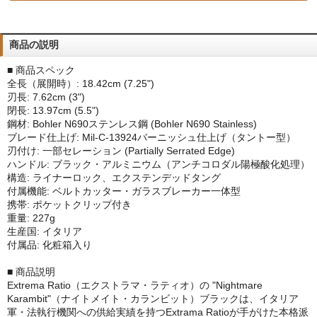
商品の説明
■ 商品スペック
全長（展開時）: 18.42cm (7.25")
刃長: 7.62cm (3")
閉長: 13.97cm (5.5")
鋼材: Bohler N690ステンレス鋼 (Bohler N690 Stainless)
ブレード仕上げ: Mil-C-13924バーニッシュ仕上げ（タントー型）
刃付け: 一部セレーション (Partially Serrated Edge)
ハンドル: ブラック・アルミニウム（アンチコロダル陽極酸化処理）
構造: ライナーロック、エクステンデッドタング
付属機能: ベルトカッター・ガラスブレーカー一体型
携帯: ポケットクリップ付き
重量: 227g
生産国: イタリア
付属品: 化粧箱入り
■ 商品説明
Extrema Ratio（エクストラマ・ラティオ）の "Nightmare
Karambit"（ナイトメイト・カランビット）ブラックは、イタリア
軍・法執行機関への供給実績を持つExtrama Ratioが手がけた本格派