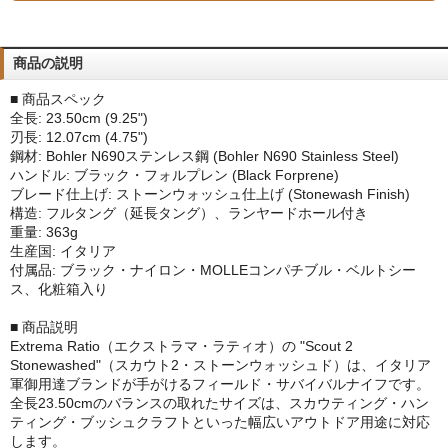
商品の説明
■ 商品スペック
全長: 23.50cm (9.25")
刃長: 12.07cm (4.75")
鋼材: Bohler N690ステンレス鋼 (Bohler N690 Stainless Steel)
ハンドル: ブラック・フォルプレン (Black Forprene)
ブレード仕上げ: ストーンウォッシュ仕上げ (Stonewash Finish)
構造: フルタング（延長タング）、ランヤードホール付き
重量: 363g
生産国: イタリア
付属品: ブラック・ナイロン・MOLLEコンパチブル・ベルトシー
ス、化粧箱入り
■ 商品説明
Extrema Ratio（エクストラマ・ラティオ）の "Scout 2
Stonewashed"（スカウト2・ストーンウォッシュド）は、イタリア
軍御用達ブランドが手がけるフィールド・サバイバルナイフです。
全長23.50cmのバランスの取れたサイズは、スカウティング・ハン
ティング・ブッシュクラフトといった幅広いアウトドア用途に対応
します。