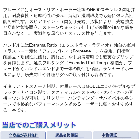
ブレードにはオーストリア・ボーラー社製のN690ステンレス鋼を採
用。耐腐食性・耐摩耗性に優れ、海辺や湿潤環境でも錆に強い高性
能刃材です。スピアポイント（両切り先端）形状により、先端強度
と穿刺性能を両立。ストーンウォッシュ仕上げが表面の細かな傷を
目立たなくし、実戦的な風合いとステルス性を与えます。
ハンドルにはExtrama Ratio（エクストラマ・ラティオ）独自の軍用
エラストマー素材「フォルプレン（Forprene）」を採用。耐衝撃・
耐薬品・耐候性に優れ、濡れた手や手袋装着時でも確実なグリップ
を発揮します。延長フルタング（Extended Full Tang）構造が、ブ
レードからハンドルエンドまで一体の剛性を保証。ランヤードホー
ルにより、紛失防止や各種リグへの取り付けも容易です。
イタリア・トスカーナ州製。付属シースはMOLLEコンパチブルなブ
ラック・ナイロン製で、タクティカルベストやバックパックへの直
接マウントが可能。ミリタリー・ハンティング・サバイバルの各シ
ーンで本格的なパフォーマンスを求めるユーザーに強くおすすめす
る一本です。