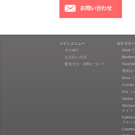
Hoback ホーバック
Hogue ホーグ
Heretic Knives ヘレティック
Liong Mah Designs リャンマー
Imperial Schrade インペリアル
シュレード
メインメニュー
カテゴリー
Ka-Bar ケーバー
ＨＯＭＥ
Ahati
お支払い方法
Medfo
Ka-Bar Becker ケーバー ベッカ
ー
配送方法・送料について
RealS
専用オ
Karesuando Kniven カレスアン
ドニーベン
Brisa
Condo
Knives of Alaska ナイブズ・オ
ブ・アラスカ
Fox 
Gerbe
Kellam ケラム
Atoro
Kershaw カーショウ
ナイフ
Lynn Thompson Collection リ
Extre
ン・トンプソン
ラティ
Casst
Kizer キザー