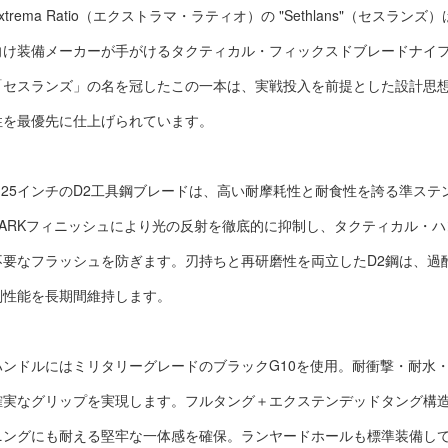
xtrema Ratio（エクストラマ・ラティオ）の "Sethlans"（セス
向け装備メーカーが手がけるタクティカル・フィックスドブレードナイ
「セスランズ」の名を冠したこの一本は、実戦投入を前提とした設計思
性を最優先に仕上げられています。
4.25インチのD2工具鋼ブレードは、高い耐摩耗性と耐食性を誇る準ステ
DARKフィニッシュにより光の反射を徹底的に抑制し、タクティカル・
不要なフラッシュを防ぎます。刃持ちと再研磨性を両立したD2鋼は、過
削性能を長期間維持します。
ハンドルにはミリタリーグレードのブラックG10を使用。耐衝撃・耐水
確実なグリップを実現します。フルタング＋エクステンデッドタング構
ニングにも耐える堅牢な一体感を確保。ランヤードホールも標準装備し