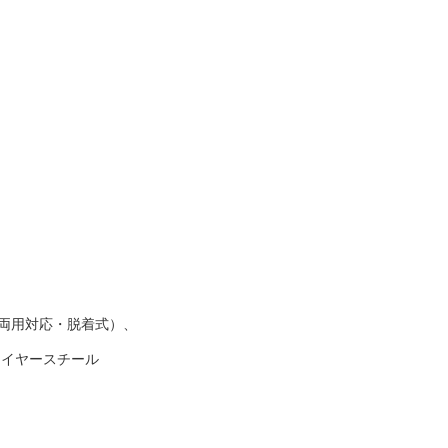
右両用対応・脱着式）、
ァイヤースチール