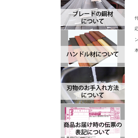
Blackjack International ブラック
ジャックインターナショナル
Brisa ブリサ
BRK Designed by ESEE ブルリ
ッジナイフデザイン エスイー
Browning ブローニング
Buck バック
Camillus カミラス
Casstrom カストロム
CIVIVI シビビ
Bastinelli Creations バスティネ
リ
Cold Steel コールドスチール
Coleman コールマン
Condor コンドル
CRKT シーアールケーティ
CJRB シージェイアールビー
Cudeman ク―ドマン