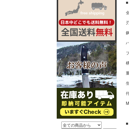
全
刃
鋼
重