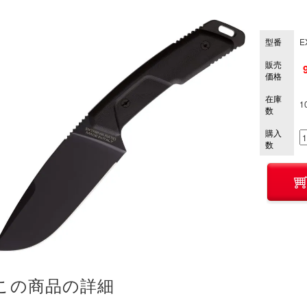
型番
E
販売
価格
在庫
1
数
購入
数
この商品の詳細