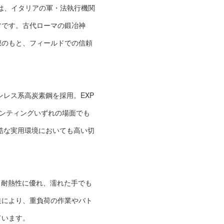
ランズ）は、イタリアの軍・法執行機関
フです。古代ローマの鍛冶神
想のもと、フィールドでの信頼
ンレス系高炭素鋼を採用。EXP
ハンティングいずれの場面でも
酷な実用環境においても高い切
・耐熱性に優れ、濡れた手でも
造により、重負荷の作業やバト
ています。