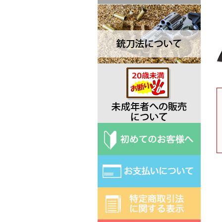
Dawson ドーソン
Deejo ディージョ
EKA エカ
Elk Ridge エルクリッジ
ESEE エスイー
Exotac エクソタック
Fred Perrin フレッド・ペラン
Fobos Knives フォボス
Extrema Ratio エクストラマ ラ
ティオ
Fallkniven ファルクニーベン
Fox フォックス
Gerber ガーバー
Halfbreed Blades ハーフブリー
ドブレード
Hibben ヒビン