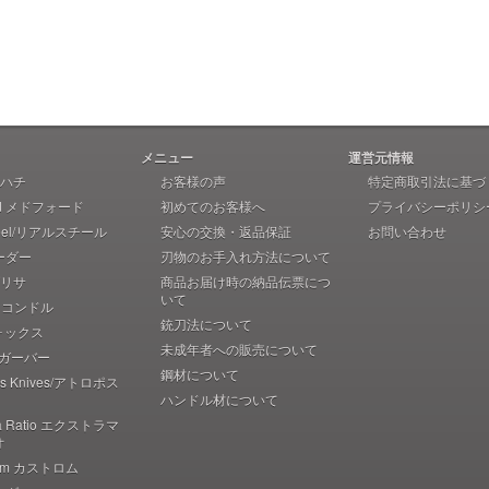
メニュー
運営元情報
 アハチ
お客様の声
特定商取引法に基づ
rd メドフォード
初めてのお客様へ
プライバシーポリシ
teel/リアルスチール
安心の交換・返品保証
お問い合わせ
ーダー
刃物のお手入れ方法について
 ブリサ
商品お届け時の納品伝票につ
いて
r コンドル
銃刀法について
フォックス
未成年者への販売について
r ガーバー
鋼材について
pos Knives/アトロポス
ハンドル材について
ma Ratio エクストラマ
オ
rom カストロム