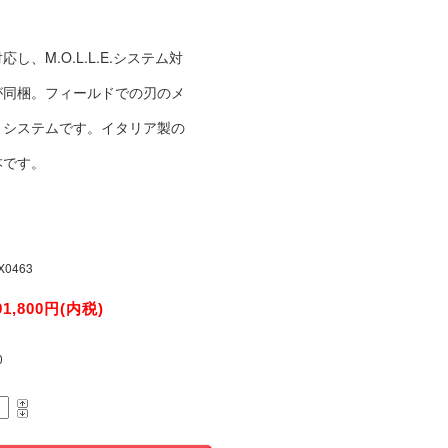
M.O.L.L.E.システム対
が同梱。フィールドでの刃のメ
・システムです。イタリア製の
本です。
X0463
91,800円(内税)
0