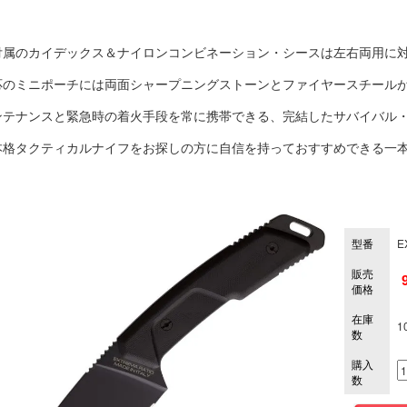
付属のカイデックス＆ナイロンコンビネーション・シースは左右両用に対応し、
応のミニポーチには両面シャープニングストーンとファイヤースチール
ンテナンスと緊急時の着火手段を常に携帯できる、完結したサバイバル
本格タクティカルナイフをお探しの方に自信を持っておすすめできる一
型番
E
販売
価格
在庫
1
数
購入
数