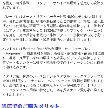
を備え、特殊作戦・ミリタリー・サバイバル用途を想定して設計さ
れています。
ブレードにはオーストリア・ベーラー社製N690ステンレス鋼を採
用。優れた耐腐食性と靭性を兼ね備えたこの鋼材は、海塩・泥・血
液といった過酷な環境下でも長期間の切れ味を維持します。仕上げ
にはアメリカ軍規格MIL-C-13924に準拠したブラック・バーニッシ
ュを施し、光の反射を徹底的に排除。タントー形状の切っ先は高い
穿孔力を発揮し、戦術的・緊急脱出的な用途に対応します。
ハンドルにはExtrema Ratioが独自開発した「フォープレン
（Forprene）」樹脂素材を採用。高強度・耐衝撃性・耐薬品性に優
れ、極寒・炎天下いずれの環境でも確実なグリップを維持します。
デザートタンカラーは砂漠・乾燥地帯でのオペレーションにも自然
に溶け込みます。
イタリア製。付属のシースはアジャスタブル・レッグストラップと
MOLLE対応タン・ナイロン・ベルトシースの2種類が同梱されてお
り、装備スタイルに応じた柔軟なキャリーが可能です。ミリタリ
ー・タクティカル用途に特化した一本を探すナイフ愛好家に強くお
すすめします。