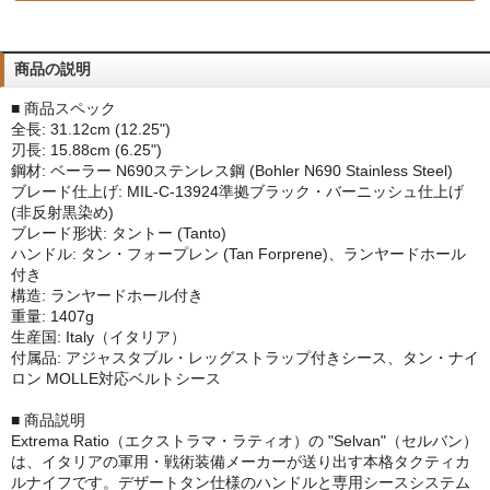
商品の説明
■ 商品スペック
全長: 31.12cm (12.25")
刃長: 15.88cm (6.25")
鋼材: ベーラー N690ステンレス鋼 (Bohler N690 Stainless Steel)
ブレード仕上げ: MIL-C-13924準拠ブラック・バーニッシュ仕上げ
(非反射黒染め)
ブレード形状: タントー (Tanto)
ハンドル: タン・フォープレン (Tan Forprene)、ランヤードホール
付き
構造: ランヤードホール付き
重量: 1407g
生産国: Italy（イタリア）
付属品: アジャスタブル・レッグストラップ付きシース、タン・ナイ
ロン MOLLE対応ベルトシース
■ 商品説明
Extrema Ratio（エクストラマ・ラティオ）の "Selvan"（セルバン）
は、イタリアの軍用・戦術装備メーカーが送り出す本格タクティカ
ルナイフです。デザートタン仕様のハンドルと専用シースシステム