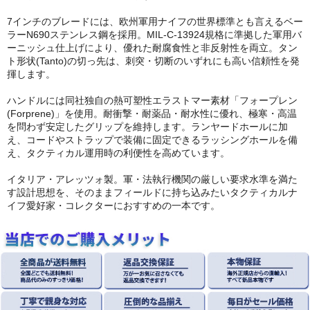
7インチのブレードには、欧州軍用ナイフの世界標準とも言えるベー
ラーN690ステンレス鋼を採用。MIL-C-13924規格に準拠した軍用バ
ーニッシュ仕上げにより、優れた耐腐食性と非反射性を両立。タン
ト形状(Tanto)の切っ先は、刺突・切断のいずれにも高い信頼性を発
揮します。
ハンドルには同社独自の熱可塑性エラストマー素材「フォープレン
(Forprene)」を使用。耐衝撃・耐薬品・耐水性に優れ、極寒・高温
を問わず安定したグリップを維持します。ランヤードホールに加
え、コードやストラップで装備に固定できるラッシングホールを備
え、タクティカル運用時の利便性を高めています。
イタリア・アレッツォ製。軍・法執行機関の厳しい要求水準を満た
す設計思想を、そのままフィールドに持ち込みたいタクティカルナ
イフ愛好家・コレクターにおすすめの一本です。