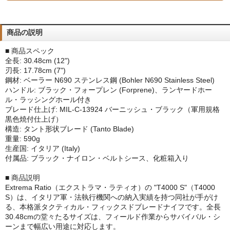
商品の説明
■ 商品スペック
全長: 30.48cm (12")
刃長: 17.78cm (7")
鋼材: ベーラー N690 ステンレス鋼 (Bohler N690 Stainless Steel)
ハンドル: ブラック・フォープレン (Forprene)、ランヤードホー
ル・ラッシングホール付き
ブレード仕上げ: MIL-C-13924 バーニッシュ・ブラック（軍用規格
黒色焼付仕上げ）
構造: タント形状ブレード (Tanto Blade)
重量: 590g
生産国: イタリア (Italy)
付属品: ブラック・ナイロン・ベルトシース、化粧箱入り
■ 商品説明
Extrema Ratio（エクストラマ・ラティオ）の "T4000 S"（T4000
S）は、イタリア軍・法執行機関への納入実績を持つ同社が手がけ
る、本格派タクティカル・フィックスドブレードナイフです。全長
30.48cmの堂々たるサイズは、フィールド作業からサバイバル・シ
ーンまで幅広い用途に対応します。