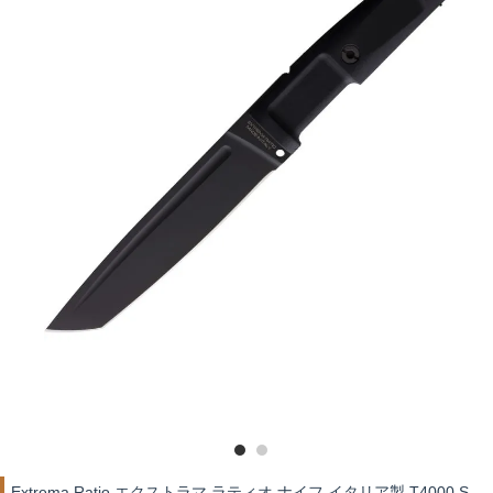
Extrema Ratio エクストラマ ラティオ ナイフ イタリア製 T4000 S