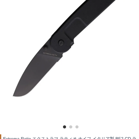
Extrema Ratio エクストラマ ラティオ ナイフ イタリア製 BF2 CD ラ