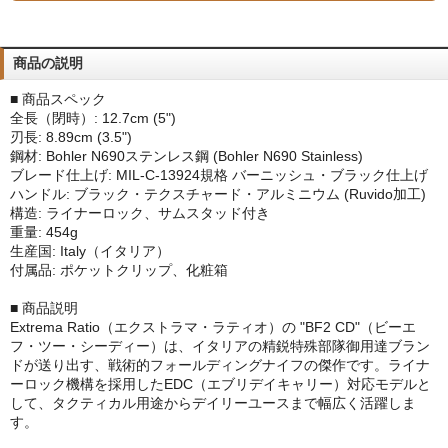
商品の説明
■ 商品スペック
全長（閉時）: 12.7cm (5")
刃長: 8.89cm (3.5")
鋼材: Bohler N690ステンレス鋼 (Bohler N690 Stainless)
ブレード仕上げ: MIL-C-13924規格 バーニッシュ・ブラック仕上げ
ハンドル: ブラック・テクスチャード・アルミニウム (Ruvido加工)
構造: ライナーロック、サムスタッド付き
重量: 454g
生産国: Italy（イタリア）
付属品: ポケットクリップ、化粧箱
■ 商品説明
Extrema Ratio（エクストラマ・ラティオ）の "BF2 CD"（ビーエ
フ・ツー・シーディー）は、イタリアの精鋭特殊部隊御用達ブラン
ドが送り出す、戦術的フォールディングナイフの傑作です。ライナ
ーロック機構を採用したEDC（エブリデイキャリー）対応モデルと
して、タクティカル用途からデイリーユースまで幅広く活躍しま
す。