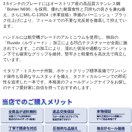
3.5インチのブレードにはオーストリア産の高品質ステンレス鋼
「Bohler N690」を採用。優れた耐腐食性と刃持ちの良さを兼ね備
え、さらにMIL-C-13924（米軍規格）準拠のバーニッシュ・ブラッ
ク仕上げにより、フィールドでの不要な光反射を徹底して抑えてい
ます。
ハンドルには航空機グレードのアルミニウムを使用し、独自の
「Ruvido（ルヴィード）」加工による凹凸テクスチャーが全面に施
されています。この加工により、濡れた状況や過酷なコンディショ
ン下でも確実なグリップを維持。堅牢さと軽量性を高次元で両立し
ています。
イタリア・トスカーナ州製。ポケットクリップ標準装備でワンハン
ド操作も容易なサムスタッドを備え、タクティカルシーンでの即応
性を追求した一本です。本格派のフォールディングナイフをお探し
のナイフ愛好家に自信を持っておすすめします。