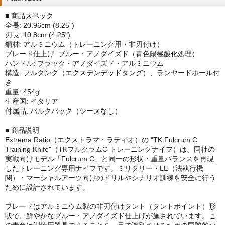
■ 商品スペック
全長: 20.96cm (8.25")
刃長: 10.8cm (4.25")
鋼材: アルミニウム（トレーニング用・非刃付け）
ブレード仕上げ: ブルー・アノダイズド（青色陽極酸化処理）
ハンドル: ブラック・アノダイズド・アルミニウム
構造: フルタング（エクステンデッドタング）、ランヤードホール付
き
重量: 454g
生産国: イタリア
付属品: バルクパック（シースなし）
■ 商品説明
Extrema Ratio（エクストラマ・ラティオ）の "TK Fulcrum C
Training Knife"（TKフルクラムC トレーニングナイフ）は、同社の
実戦向けモデル「Fulcrum C」と同一の形状・重量バランスを再現
したトレーニング専用ナイフです。ミリタリー・LE（法執行機
関）・マーシャルアーツ向けのドリルやシナリオ訓練を安全に行う
ために設計されています。
ブレードはアルミニウム製の非刃付けタント（タントポイント）形
状で、鮮やかなブルー・アノダイズド仕上げが施されています。こ