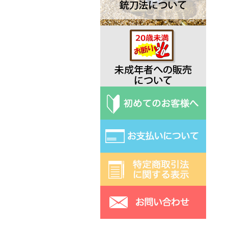
EKA エカ
Elk Ridge エルクリッジ
ESEE エスイー
Exotac エクソタック
Fred Perrin フレッド・ペラン
Fobos Knives フォボス
Extrema Ratio エクストラマ ラ
ティオ
Fallkniven ファルクニーベン
Fox フォックス
Gerber ガーバー
Halfbreed Blades ハーフブリー
ドブレード
Hibben ヒビン
Hoback ホーバック
Hogue ホーグ
Heretic Knives ヘレティック