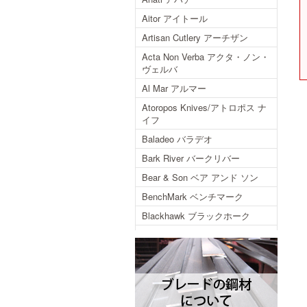
Aitor アイトール
Artisan Cutlery アーチザン
Acta Non Verba アクタ・ノン・
ヴェルバ
Al Mar アルマー
Atoropos Knives/アトロポス ナ
イフ
Baladeo バラデオ
Bark River バークリバー
Bear & Son ベア アンド ソン
BenchMark ベンチマーク
Blackhawk ブラックホーク
Blackjack ブラックジャック
Blackjack International ブラック
ジャックインターナショナル
Brisa ブリサ
BRK Designed by ESEE ブルリ