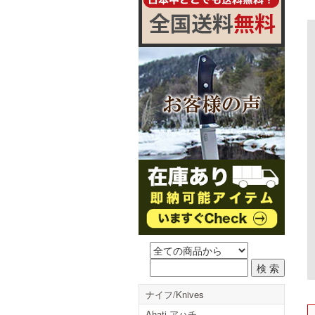
ナイフ/Knives
Ahati アハチ