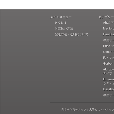
Liong Mah Designs リャンマー
Imperial Schrade インペリアル
シュレード
メインメニュー
カテゴリー
Ka-Bar ケーバー
ＨＯＭＥ
Ahati
お支払い方法
Medfo
Ka-Bar Becker ケーバー ベッカ
ー
配送方法・送料について
RealS
専用オ
Karesuando Kniven カレスアン
ドニーベン
Brisa
Condo
Knives of Alaska ナイブズ・オ
ブ・アラスカ
Fox 
Gerbe
Kellam ケラム
Atoro
Kershaw カーショウ
ナイフ
Lynn Thompson Collection リ
Extre
ン・トンプソン
ラティ
Casst
Kizer キザー
専用オ
Kunwu クンウー
Lansky ランスカイ
日本未入荷のナイフや入手しにくいナイ
LionSTEEL ライオンスチール