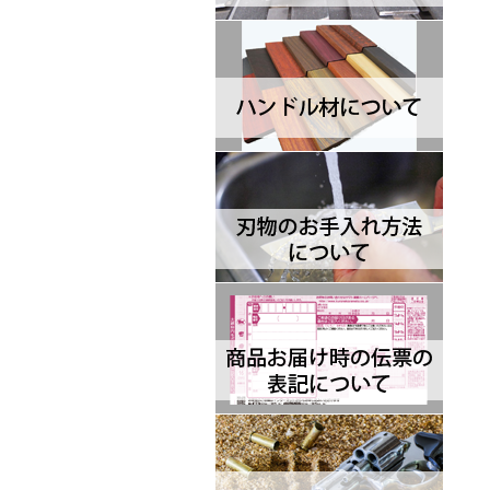
ッジナイフデザイン エスイー
Browning ブローニング
Buck バック
Camillus カミラス
Casstrom カストロム
CIVIVI シビビ
Bastinelli Creations バスティネ
リ
Cold Steel コールドスチール
Coleman コールマン
Condor コンドル
CRKT シーアールケーティ
CJRB シージェイアールビー
Cudeman ク―ドマン
Dawson ドーソン
Deejo ディージョ