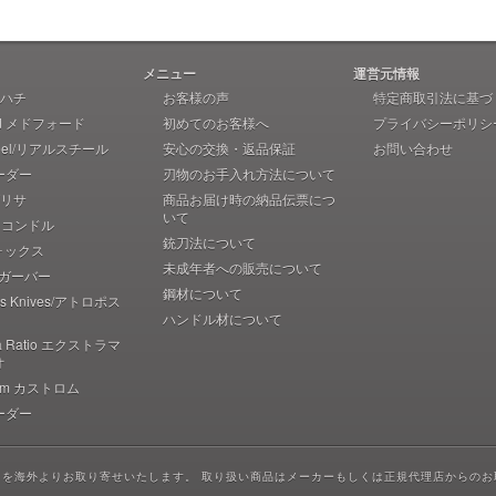
メニュー
運営元情報
 アハチ
お客様の声
特定商取引法に基づ
rd メドフォード
初めてのお客様へ
プライバシーポリシ
teel/リアルスチール
安心の交換・返品保証
お問い合わせ
ーダー
刃物のお手入れ方法について
 ブリサ
商品お届け時の納品伝票につ
いて
r コンドル
銃刀法について
フォックス
未成年者への販売について
r ガーバー
鋼材について
pos Knives/アトロポス
ハンドル材について
ma Ratio エクストラマ
オ
rom カストロム
ーダー
フを海外よりお取り寄せいたします。 取り扱い商品はメーカーもしくは正規代理店からのお