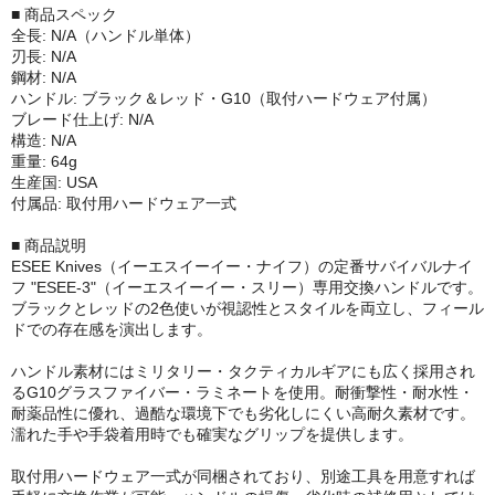
■ 商品スペック
全長: N/A（ハンドル単体）
刃長: N/A
鋼材: N/A
ハンドル: ブラック＆レッド・G10（取付ハードウェア付属）
ブレード仕上げ: N/A
構造: N/A
重量: 64g
生産国: USA
付属品: 取付用ハードウェア一式
■ 商品説明
ESEE Knives（イーエスイーイー・ナイフ）の定番サバイバルナイ
フ "ESEE-3"（イーエスイーイー・スリー）専用交換ハンドルです。
ブラックとレッドの2色使いが視認性とスタイルを両立し、フィール
ドでの存在感を演出します。
ハンドル素材にはミリタリー・タクティカルギアにも広く採用され
るG10グラスファイバー・ラミネートを使用。耐衝撃性・耐水性・
耐薬品性に優れ、過酷な環境下でも劣化しにくい高耐久素材です。
濡れた手や手袋着用時でも確実なグリップを提供します。
取付用ハードウェア一式が同梱されており、別途工具を用意すれば