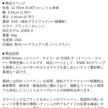
■ 商品スペック
全長: 12.70cm (5.00") ※ハンドル単体
幅: 3.81cm (1.50")
厚さ: 1.91cm (0.75")
素材: G10（強化グラスファイバー積層材）
カラー: ブラック／オレンジ
対応モデル: ESEE 3
重量: 64g
生産国: USA
付属品: 取付ハードウェア一式（バッグ入り）
■ 商品説明
ESEE Knives（イーシー・ナイフ）の "ESEE 3"（イーシー・スリ
ー）専用交換ハンドルです。純正パーツとして、ESEE 3のグリップ
を刷新したいユーザーやカスタマイズを楽しみたいナイフ愛好家に
最適な一品です。
素材にはG10（ジーテン）を採用。強化グラスファイバー積層材は
耐衝撃性・耐水性・耐薬品性に優れており、過酷なフィールド環境
でも劣化しにくいミリタリーグレードの信頼性を誇ります。
カラーリングはブラック＆オレンジのツートーン。視認性の高いオ
レンジが悪天候や薄暗いブッシュの中でもナイフの位置を確認しや