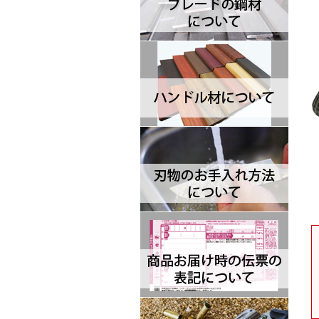
Brisa ブリサ
BRK Designed by ESEE ブルリ
ッジナイフデザイン エスイー
Browning ブローニング
Buck バック
Camillus カミラス
Casstrom カストロム
CIVIVI シビビ
Bastinelli Creations バスティネ
リ
Cold Steel コールドスチール
Coleman コールマン
Condor コンドル
CRKT シーアールケーティ
CJRB シージェイアールビー
Cudeman ク―ドマン
Dawson ドーソン