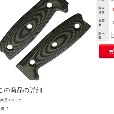
販売
価格
在庫
1
数
購入
数
この商品の詳細
■ 商品スペック
長: ?