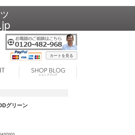
ラッ
jp
カートを見る
/ODグリーン
S43D003