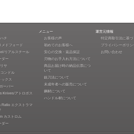
メニュー
運営元情報
 アハチ
お客様の声
特定商取引法に基づ
rd メドフォード
初めてのお客様へ
プライバシーポリシ
teel/リアルスチール
安心の交換・返品保証
お問い合わせ
ーダー
刃物のお手入れ方法について
 ブリサ
商品お届け時の納品伝票につ
いて
r コンドル
銃刀法について
フォックス
未成年者への販売について
r ガーバー
鋼材について
pos Knives/アトロポス
ハンドル材について
ma Ratio エクストラマ
オ
rom カストロム
ーダー