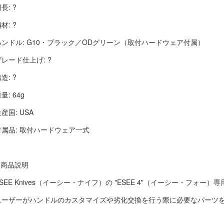
長: ?
材: ?
ハンドル: G10・ブラック／ODグリーン（取付ハードウェア付属）
ブレード仕上げ: ?
造: ?
量: 64g
産国: USA
付属品: 取付ハードウェア一式
■ 商品説明
ESEE Knives（イーシー・ナイフ）の "ESEE 4"（イーシー・フォー）
ユーザーがハンドルのカスタマイズや劣化交換を行う際に必要なパーツ