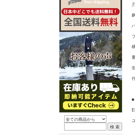
刃
鋼
構
重
生