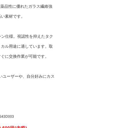
耐薬品性に優れたガラス繊維強
高い素材です。
ーン仕様。視認性を抑えたタク
ィカル用途に適しています。取
すぐに交換作業が可能です。
たいユーザーや、自分好みにカス
S43D003
9,600円(内税)