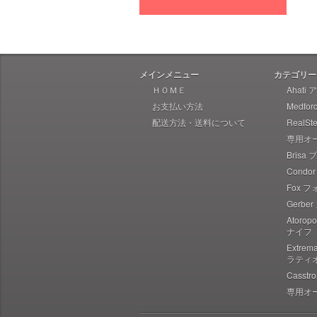
Heretic Knives ヘレティック
Liong Mah Designs リャンマー
Imperial Schrade インペリアル
シュレード
メインメニュー
カテゴリー
Ka-Bar ケーバー
ＨＯＭＥ
Ahati
お支払い方法
Medfo
Ka-Bar Becker ケーバー ベッカ
ー
配送方法・送料について
RealS
専用オ
Karesuando Kniven カレスアン
ドニーベン
Brisa
Condo
Knives of Alaska ナイブズ・オ
ブ・アラスカ
Fox 
Gerbe
Kellam ケラム
Atoro
Kershaw カーショウ
ナイフ
Lynn Thompson Collection リ
Extre
ン・トンプソン
ラティ
Casst
Kizer キザー
専用オ
Kunwu クンウー