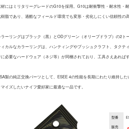
素材にはミリタリーグレードのG10を採用。G10は耐衝撃性・耐水性・
化樹脂であり、過酷なフィールド環境でも変形・劣化しにくい信頼性の
カラーリングはブラック（黒）とODグリーン（オリーブドラブ）の2ト
ティカルなカラーリングは、ハンティングやブッシュクラフト、タクテ
付に必要なハードウェア（ネジ等）が同梱されており、工具さえあれば
USA製の純正交換パーツとして、ESEE 4の性能を長期にわたり維持し
タマイズしたいナイフ愛好家に最適な一品です。
型番
E
販売