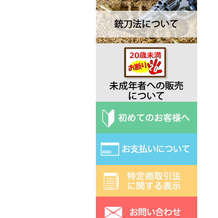
Deejo ディージョ
EKA エカ
Elk Ridge エルクリッジ
ESEE エスイー
Exotac エクソタック
Fred Perrin フレッド・ペラン
Fobos Knives フォボス
Extrema Ratio エクストラマ ラ
ティオ
Fallkniven ファルクニーベン
Fox フォックス
Gerber ガーバー
Halfbreed Blades ハーフブリー
ドブレード
Hibben ヒビン
Hoback ホーバック
Hogue ホーグ