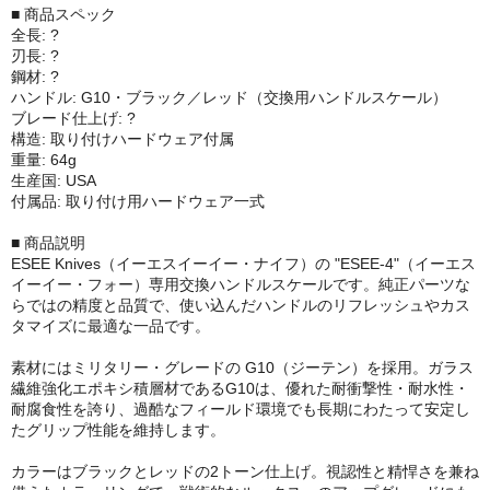
■ 商品スペック
全長: ?
刃長: ?
鋼材: ?
ハンドル: G10・ブラック／レッド（交換用ハンドルスケール）
ブレード仕上げ: ?
構造: 取り付けハードウェア付属
重量: 64g
生産国: USA
付属品: 取り付け用ハードウェア一式
■ 商品説明
ESEE Knives（イーエスイーイー・ナイフ）の "ESEE-4"（イーエス
イーイー・フォー）専用交換ハンドルスケールです。純正パーツな
らではの精度と品質で、使い込んだハンドルのリフレッシュやカス
タマイズに最適な一品です。
素材にはミリタリー・グレードの G10（ジーテン）を採用。ガラス
繊維強化エポキシ積層材であるG10は、優れた耐衝撃性・耐水性・
耐腐食性を誇り、過酷なフィールド環境でも長期にわたって安定し
たグリップ性能を維持します。
カラーはブラックとレッドの2トーン仕上げ。視認性と精悍さを兼ね