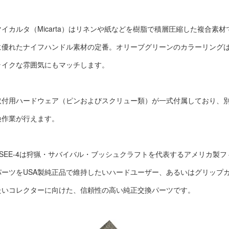
マイカルタ（Micarta）はリネンや紙などを樹脂で積層圧縮した複合素
に優れたナイフハンドル素材の定番。オリーブグリーンのカラーリング
ライクな雰囲気にもマッチします。
取付用ハードウェア（ピンおよびスクリュー類）が一式付属しており、
換作業が行えます。
ESEE-4は狩猟・サバイバル・ブッシュクラフトを代表するアメリカ製
パーツをUSA製純正品で維持したいハードユーザー、あるいはグリップ
たいコレクターに向けた、信頼性の高い純正交換パーツです。