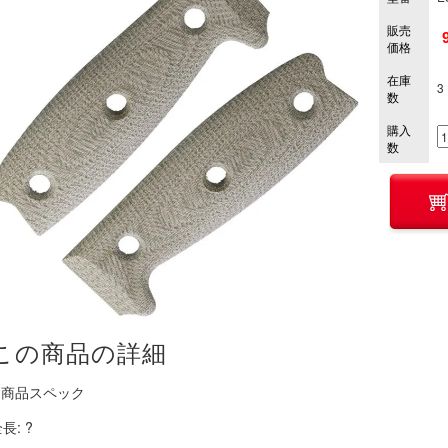
販売
価格
在庫
3
数
購入
数
この商品の詳細
■ 商品スペック
長: ?