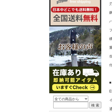
刃
鋼
構
重
生