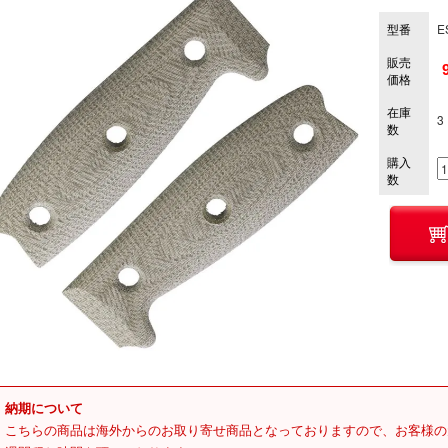
型番
E
販売
価格
在庫
3
数
購入
数
納期について
こちらの商品は海外からのお取り寄せ商品となっておりますので、お客様の