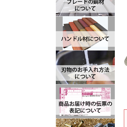
Brisa ブリサ
BRK Designed by ESEE ブルリ
ッジナイフデザイン エスイー
Browning ブローニング
Buck バック
Camillus カミラス
Casstrom カストロム
CIVIVI シビビ
Bastinelli Creations バスティネ
リ
Cold Steel コールドスチール
Coleman コールマン
Condor コンドル
CRKT シーアールケーティ
CJRB シージェイアールビー
Cudeman ク―ドマン
Dawson ドーソン