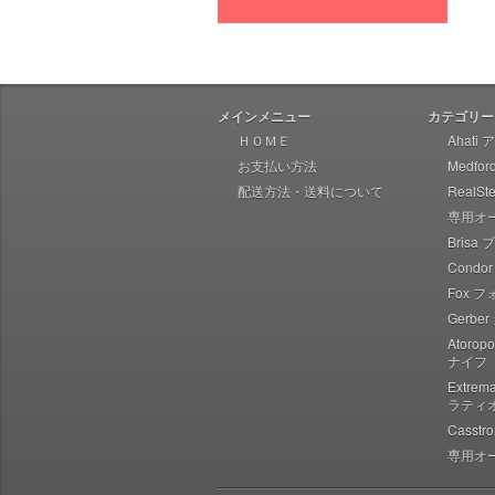
Heretic Knives ヘレティック
Liong Mah Designs リャンマー
Imperial Schrade インペリアル
シュレード
メインメニュー
カテゴリー
Ka-Bar ケーバー
ＨＯＭＥ
Ahati
お支払い方法
Medfo
Ka-Bar Becker ケーバー ベッカ
ー
配送方法・送料について
RealS
専用オ
Karesuando Kniven カレスアン
ドニーベン
Brisa
Condo
Knives of Alaska ナイブズ・オ
ブ・アラスカ
Fox 
Gerbe
Kellam ケラム
Atoro
Kershaw カーショウ
ナイフ
Lynn Thompson Collection リ
Extre
ン・トンプソン
ラティ
Casst
Kizer キザー
専用オ
Kunwu クンウー