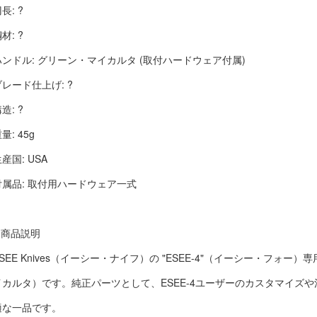
長: ?
材: ?
ハンドル: グリーン・マイカルタ (取付ハードウェア付属)
ブレード仕上げ: ?
造: ?
量: 45g
産国: USA
付属品: 取付用ハードウェア一式
■ 商品説明
ESEE Knives（イーシー・ナイフ）の "ESEE-4"（イーシー・フォ
イカルタ）です。純正パーツとして、ESEE-4ユーザーのカスタマイズ
適な一品です。