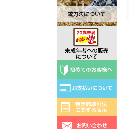
Deejo ディージョ
EKA エカ
Elk Ridge エルクリッジ
ESEE エスイー
Exotac エクソタック
Fred Perrin フレッド・ペラン
Fobos Knives フォボス
Extrema Ratio エクストラマ ラ
ティオ
Fallkniven ファルクニーベン
Fox フォックス
Gerber ガーバー
Halfbreed Blades ハーフブリー
ドブレード
Hibben ヒビン
Hoback ホーバック
Hogue ホーグ