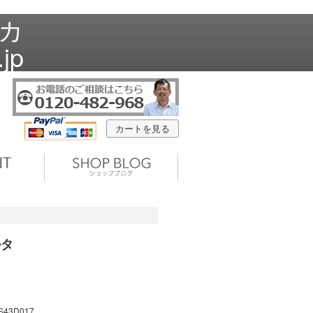
イカ
jp
カートを見る
ルタ
S43D017