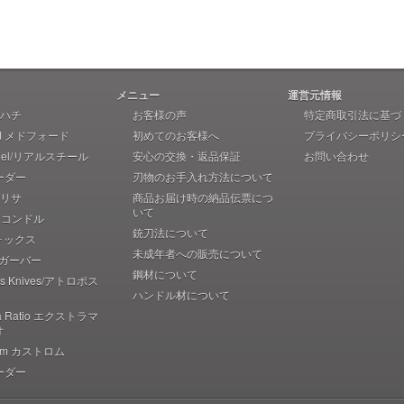
メニュー
運営元情報
 アハチ
お客様の声
特定商取引法に基づ
rd メドフォード
初めてのお客様へ
プライバシーポリシ
teel/リアルスチール
安心の交換・返品保証
お問い合わせ
ーダー
刃物のお手入れ方法について
 ブリサ
商品お届け時の納品伝票につ
いて
r コンドル
銃刀法について
フォックス
未成年者への販売について
r ガーバー
鋼材について
pos Knives/アトロポス
ハンドル材について
ma Ratio エクストラマ
オ
rom カストロム
ーダー