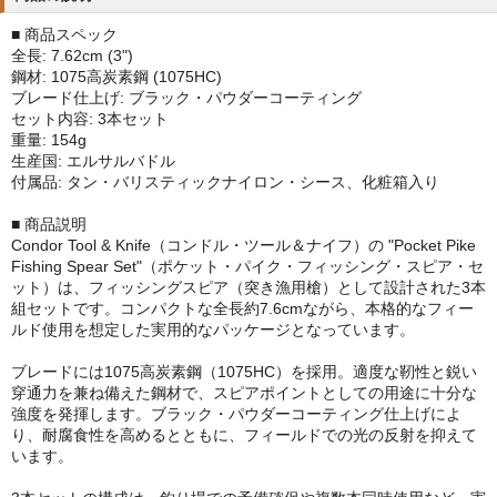
■ 商品スペック
全長: 7.62cm (3")
鋼材: 1075高炭素鋼 (1075HC)
ブレード仕上げ: ブラック・パウダーコーティング
セット内容: 3本セット
重量: 154g
生産国: エルサルバドル
付属品: タン・バリスティックナイロン・シース、化粧箱入り
■ 商品説明
Condor Tool & Knife（コンドル・ツール＆ナイフ）の "Pocket Pike
Fishing Spear Set"（ポケット・パイク・フィッシング・スピア・セ
ット）は、フィッシングスピア（突き漁用槍）として設計された3本
組セットです。コンパクトな全長約7.6cmながら、本格的なフィー
ルド使用を想定した実用的なパッケージとなっています。
ブレードには1075高炭素鋼（1075HC）を採用。適度な靭性と鋭い
穿通力を兼ね備えた鋼材で、スピアポイントとしての用途に十分な
強度を発揮します。ブラック・パウダーコーティング仕上げによ
り、耐腐食性を高めるとともに、フィールドでの光の反射を抑えて
います。