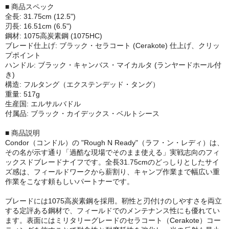
■ 商品スペック
全長: 31.75cm (12.5")
刃長: 16.51cm (6.5")
鋼材: 1075高炭素鋼 (1075HC)
ブレード仕上げ: ブラック・セラコート (Cerakote) 仕上げ、クリッ
プポイント
ハンドル: ブラック・キャンバス・マイカルタ (ランヤードホール付
き)
構造: フルタング（エクステンデッド・タング）
重量: 517g
生産国: エルサルバドル
付属品: ブラック・カイデックス・ベルトシース
■ 商品説明
Condor（コンドル）の "Rough N Ready"（ラフ・ン・レディ）は、
その名が示す通り「過酷な現場でそのまま使える」実戦志向のフィ
ックスドブレードナイフです。全長31.75cmのどっしりとしたサイ
ズ感は、フィールドワークから薪割り、キャンプ作業まで幅広い重
作業をこなす頼もしいパートナーです。
ブレードには1075高炭素鋼を採用。靭性と刃付けのしやすさを両立
する定評ある鋼材で、フィールドでのメンテナンス性にも優れてい
ます。表面にはミリタリーグレードのセラコート（Cerakote）コー