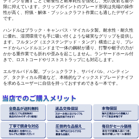
ティングを施すことで耐食性と耐摩耗性を強化し、光の反射も最小
限に抑えています。クリップポイントのブレード形状は先端の操作
性が高く、狩猟・解体・ブッシュクラフト作業にも適したデザイン
です。
ハンドルはブラック・キャンバス・マイカルタ製。耐水性・耐久性
に優れ、湿潤環境でも手に吸い付くような確実なグリップを提供し
ます。フルタング（エクステンデッド・タング）構造により、ブレ
ードからハンドルエンドまで一体の鋼材が通り、打撃や梃子の力が
かかる重作業でも折れや歪みを起こしません。ランヤードホール付
きで、ロストコードやリストストラップにも対応します。
エルサルバドル製。ブッシュクラフト、サバイバル、ハンティン
グ、タクティカル用途など、本格的なフィックスドブレードナイフ
を求めるユーザーに自信を持っておすすめできる一本です。