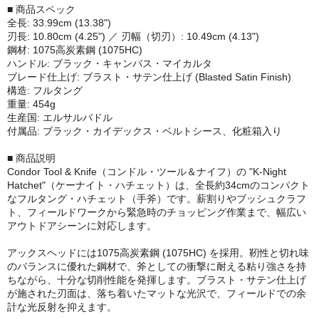
■ 商品スペック
全長: 33.99cm (13.38")
刃長: 10.80cm (4.25") ／ 刃幅（切刃）: 10.49cm (4.13")
鋼材: 1075高炭素鋼 (1075HC)
ハンドル: ブラック・キャンバス・マイカルタ
ブレード仕上げ: ブラスト・サテン仕上げ (Blasted Satin Finish)
構造: フルタング
重量: 454g
生産国: エルサルバドル
付属品: ブラック・カイデックス・ベルトシース、化粧箱入り
■ 商品説明
Condor Tool & Knife（コンドル・ツール＆ナイフ）の "K-Night
Hatchet"（ケーナイト・ハチェット）は、全長約34cmのコンパクト
なフルタング・ハチェット（手斧）です。薪割りやブッシュクラフ
ト、フィールドワークから緊急時のチョッピング作業まで、幅広い
アウトドアシーンに対応します。
アックスヘッドには1075高炭素鋼 (1075HC) を採用。靭性と切れ味
のバランスに優れた鋼材で、斧としての衝撃に耐える粘り強さを持
ちながら、十分な切削性能を発揮します。ブラスト・サテン仕上げ
が施された刃面は、落ち着いたマットな光沢で、フィールドでの余
計な光反射を抑えます。