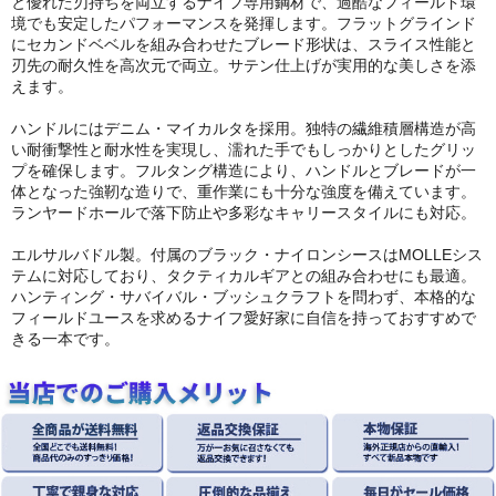
と優れた刃持ちを両立するナイフ専用鋼材で、過酷なフィールド環
境でも安定したパフォーマンスを発揮します。フラットグラインド
にセカンドベベルを組み合わせたブレード形状は、スライス性能と
刃先の耐久性を高次元で両立。サテン仕上げが実用的な美しさを添
えます。
ハンドルにはデニム・マイカルタを採用。独特の繊維積層構造が高
い耐衝撃性と耐水性を実現し、濡れた手でもしっかりとしたグリッ
プを確保します。フルタング構造により、ハンドルとブレードが一
体となった強靭な造りで、重作業にも十分な強度を備えています。
ランヤードホールで落下防止や多彩なキャリースタイルにも対応。
エルサルバドル製。付属のブラック・ナイロンシースはMOLLEシス
テムに対応しており、タクティカルギアとの組み合わせにも最適。
ハンティング・サバイバル・ブッシュクラフトを問わず、本格的な
フィールドユースを求めるナイフ愛好家に自信を持っておすすめで
きる一本です。