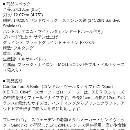
■ 商品スペック
全長: 24.13cm (9.5")
刃長: 12.07cm (4.75")
鋼材: 14C28N サンドヴィック・ステンレス鋼 (14C28N Sandvik
Stainless)
ハンドル: デニム・マイカルタ (ランヤードホール付き)
ブレード仕上げ: サテン仕上げ
グラインド: フラットグラインド + セカンドベベル
構造: フルタング
重量: 336g
生産国: エルサルバドル
付属品: ブラック・ナイロン・MOLLEコンパチブル・ベルトシース
（箱入り）
■ 商品説明
Condor Tool & Knife（コンドル・ツール＆ナイフ）の "Sport
X.E.R.O. Chief"（スポーツ・ゼロ・チーフ）は、X.E.R.O.シリーズ
の中核を担うフィールドナイフです。全長24cm、刃長約12cmのバ
ランスの取れたサイズは、ハンティングからブッシュクラフト、ア
ウトドア全般まで幅広い用途に対応します。
ブレードには、スウェーデンの老舗メタルメーカー・サンドヴィッ
ク（Sandvik）が開発した14C28Nステンレス鋼を採用。高い耐食性