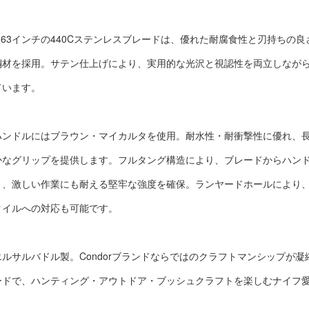
4.63インチの440Cステンレスブレードは、優れた耐腐食性と刃持ちの
鋼材を採用。サテン仕上げにより、実用的な光沢と視認性を両立しなが
ています。
ハンドルにはブラウン・マイカルタを使用。耐水性・耐衝撃性に優れ、
かなグリップを提供します。フルタング構造により、ブレードからハン
り、激しい作業にも耐える堅牢な強度を確保。ランヤードホールにより
タイルへの対応も可能です。
エルサルバドル製。Condorブランドならではのクラフトマンシップが
ードで、ハンティング・アウトドア・ブッシュクラフトを楽しむナイフ