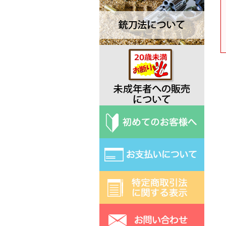
Deejo ディージョ
EKA エカ
Elk Ridge エルクリッジ
ESEE エスイー
Exotac エクソタック
Fred Perrin フレッド・ペラン
Fobos Knives フォボス
Extrema Ratio エクストラマ ラ
ティオ
Fallkniven ファルクニーベン
Fox フォックス
Gerber ガーバー
Halfbreed Blades ハーフブリー
ドブレード
Hibben ヒビン
Hoback ホーバック
Hogue ホーグ