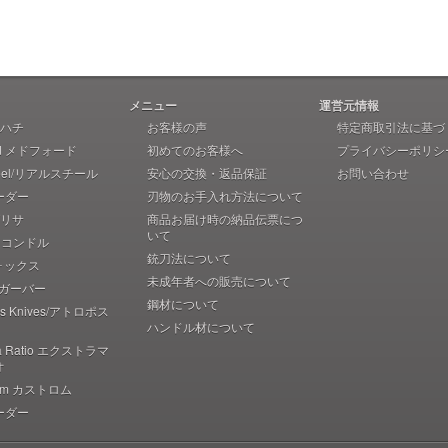
メニュー
運営元情報
 アハチ
お客様の声
特定商取引法に基づ
rd メドフォード
初めてのお客様へ
プライバシーポリシ
teel/リアルスチール
安心の交換・返品保証
お問い合わせ
ーダー
刃物のお手入れ方法について
 ブリサ
商品お届け時の納品伝票につ
いて
r コンドル
銃刀法について
フォックス
未成年者への販売について
r ガーバー
鋼材について
pos Knives/アトロポス
ハンドル材について
ma Ratio エクストラマ
オ
rom カストロム
ーダー