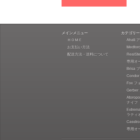
Heretic Knives ヘレティック
Liong Mah Designs リャンマー
Imperial Schrade インペリアル
シュレード
メインメニュー
カテゴリー
Ka-Bar ケーバー
ＨＯＭＥ
Ahati
お支払い方法
Medfo
Ka-Bar Becker ケーバー ベッカ
ー
配送方法・送料について
RealS
専用オ
Karesuando Kniven カレスアン
ドニーベン
Brisa
Condo
Knives of Alaska ナイブズ・オ
ブ・アラスカ
Fox 
Gerbe
Kellam ケラム
Atoro
Kershaw カーショウ
ナイフ
Lynn Thompson Collection リ
Extre
ン・トンプソン
ラティ
Casst
Kizer キザー
専用オ
Kunwu クンウー