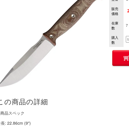
販売
価格
在庫
7
数
購入
数
この商品の詳細
■ 商品スペック
長: 22.86cm (9")