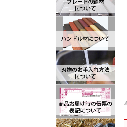
Brisa ブリサ
BRK Designed by ESEE ブルリ
ッジナイフデザイン エスイー
Browning ブローニング
Buck バック
Camillus カミラス
Casstrom カストロム
CIVIVI シビビ
Bastinelli Creations バスティネ
リ
Cold Steel コールドスチール
Coleman コールマン
Condor コンドル
CRKT シーアールケーティ
CJRB シージェイアールビー
Cudeman ク―ドマン
Dawson ドーソン