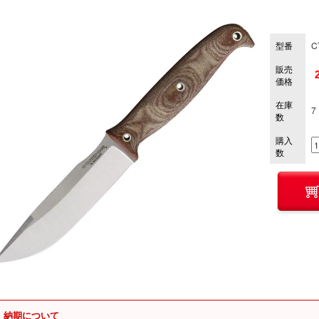
型番
C
販売
価格
在庫
7
数
購入
数
納期について