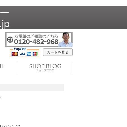
レー
jp
カートを見る
ド
TK2848464C