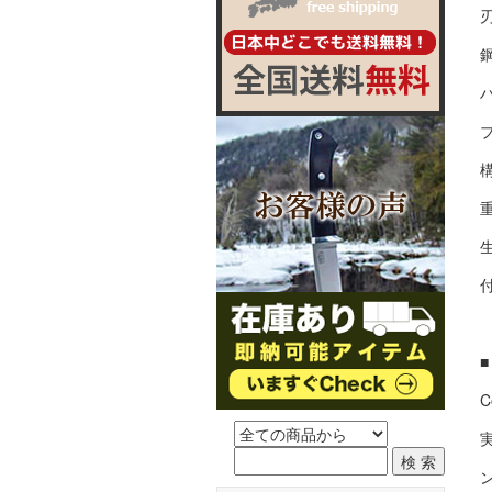
刃
鋼
ブ
重
C