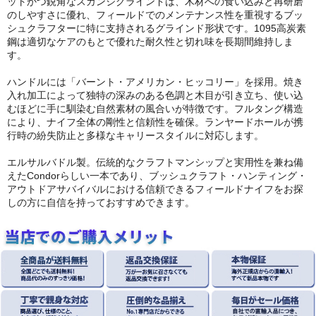
ットかつ鋭角なスカンジグラインドは、木材への食い込みと再研磨
のしやすさに優れ、フィールドでのメンテナンス性を重視するブッ
シュクラフターに特に支持されるグラインド形状です。1095高炭素
鋼は適切なケアのもとで優れた耐久性と切れ味を長期間維持しま
す。
ハンドルには「バーント・アメリカン・ヒッコリー」を採用。焼き
入れ加工によって独特の深みのある色調と木目が引き立ち、使い込
むほどに手に馴染む自然素材の風合いが特徴です。フルタング構造
により、ナイフ全体の剛性と信頼性を確保。ランヤードホールが携
行時の紛失防止と多様なキャリースタイルに対応します。
エルサルバドル製。伝統的なクラフトマンシップと実用性を兼ね備
えたCondorらしい一本であり、ブッシュクラフト・ハンティング・
アウトドアサバイバルにおける信頼できるフィールドナイフをお探
しの方に自信を持っておすすめできます。