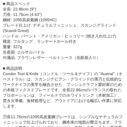
■ 商品スペック
全長: 22.86cm (9")
刃長: 11.76cm (4.63")
鋼材: 1095高炭素鋼 (1095HC)
ブレード仕上げ: ナチュラルフィニッシュ、スカンジグラインド
(Scandi Grind)
ハンドル: バーント・アメリカン・ヒッコリー (焼き入れ仕上げ)
構造: フルタング、ランヤードホール付き
重量: 327g
生産国: エルサルバドル
付属品: ブラウンレザー・ベルトシース（化粧箱入り）
■ 商品説明
Condor Tool & Knife（コンドル・ツール＆ナイフ）の "Austral"（オ
ーストラル）は、スカンジナビアン・グラインドの薄刃と伝統的な
ワークナイフの美学を融合させた、ブッシュクラフト愛好家のため
の本格フィクスドブレードです。全長22.86cmのバランスの取れた
プロポーションは、フィールドでのホワイトリング（木材加工）、
焚き火準備、食材処理など、アウトドアにおける幅広い作業に対応
します。
刃長11.76cmの1095高炭素鋼ブレードは、シンプルなナチュラルフ
ィニッシュで仕上げられており、鋼本来の地肌が際立ちます。フラ