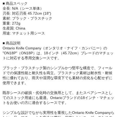
■ 商品スペック
全長: N/A（シース単体）
刃長: 対応刃長 45.72cm (18")
素材: ブラック・プラスチック
重量: 272g
生産国: China
用途: マチェット用シース
■ 商品説明
Ontario Knife Company（オンタリオ・ナイフ・カンパニー）の
"ON18P"（ON18P）は、18インチ（45.72cm）ブレードのマチェッ
トに対応する専用交換シースです。
ブラック・プラスチック製のシンプルかつ堅牢な構造で、フィール
ドでの保護性能と耐久性を両立。プラスチック素材は耐水性・耐候
性に優れており、雨天や湿潤な環境下でも素材の劣化を心配せずに
使用できます。
既存シースの破損・劣化時の交換用として、またスペアシースとし
てのストック用途にも最適。Ontarioブランドの18インチ・マチェッ
トをお使いの方に適合するシースです。
シンプルな設計でながら実用性を重視したOntario Knife Companyら