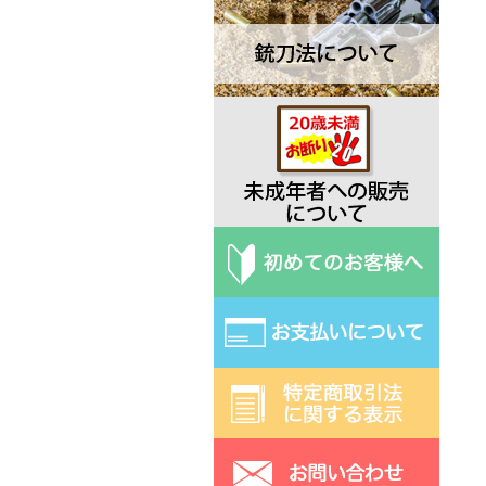
Deejo ディージョ
EKA エカ
Elk Ridge エルクリッジ
ESEE エスイー
Exotac エクソタック
Fred Perrin フレッド・ペラン
Fobos Knives フォボス
Extrema Ratio エクストラマ ラ
ティオ
Fallkniven ファルクニーベン
Fox フォックス
Gerber ガーバー
Halfbreed Blades ハーフブリー
ドブレード
Hibben ヒビン
Hoback ホーバック
Hogue ホーグ