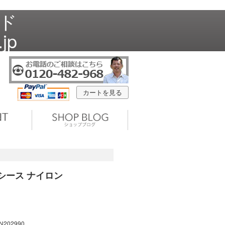
ード
jp
カートを見る
 シース ナイロン
N202990