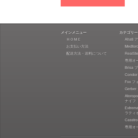
Heretic Knives ヘレティック
Liong Mah Designs リャンマー
Imperial Schrade インペリアル
シュレード
メインメニュー
カテゴリー
Ka-Bar ケーバー
ＨＯＭＥ
Ahati
お支払い方法
Medfo
Ka-Bar Becker ケーバー ベッカ
ー
配送方法・送料について
RealS
専用オ
Karesuando Kniven カレスアン
ドニーベン
Brisa
Condo
Knives of Alaska ナイブズ・オ
ブ・アラスカ
Fox 
Gerbe
Kellam ケラム
Atoro
Kershaw カーショウ
ナイフ
Lynn Thompson Collection リ
Extre
ン・トンプソン
ラティ
Casst
Kizer キザー
専用オ
Kunwu クンウー