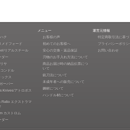
メニュー
運営元情報
 アハチ
お客様の声
特定商取引法に基づ
rd メドフォード
初めてのお客様へ
プライバシーポリシ
teel/リアルスチール
安心の交換・返品保証
お問い合わせ
ーダー
刃物のお手入れ方法について
 ブリサ
商品お届け時の納品伝票につ
いて
r コンドル
銃刀法について
フォックス
未成年者への販売について
r ガーバー
鋼材について
pos Knives/アトロポス
ハンドル材について
ma Ratio エクストラマ
オ
rom カストロム
ーダー