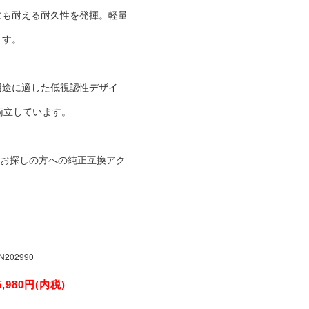
にも耐える耐久性を発揮。軽量
ます。
用途に適した低視認性デザイ
両立しています。
ースをお探しの方への純正互換アク
N202990
5,980円(内税)