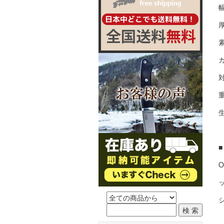
幅
厚
対
重
生
O