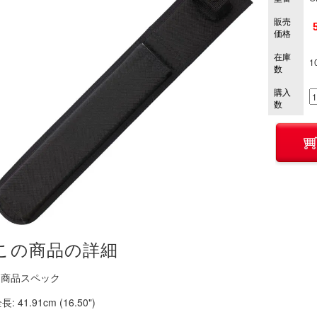
販売
価格
在庫
1
数
購入
数
この商品の詳細
■ 商品スペック
長: 41.91cm (16.50")