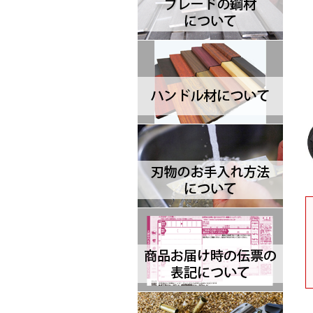
Brisa ブリサ
BRK Designed by ESEE ブルリ
ッジナイフデザイン エスイー
Browning ブローニング
Buck バック
Camillus カミラス
Casstrom カストロム
CIVIVI シビビ
Bastinelli Creations バスティネ
リ
Cold Steel コールドスチール
Coleman コールマン
Condor コンドル
CRKT シーアールケーティ
CJRB シージェイアールビー
Cudeman ク―ドマン
Dawson ドーソン