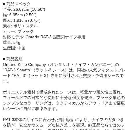
■ 商品スペック
全長: 26.67cm (10.50")
幅: 6.35cm (2.50")
厚み: 1.91cm (0.75")
素材: ポリエステル
カラー: ブラック
対応モデル: Ontario RAT-3 固定刃ナイフ専用
重量: 54g
生産国: 中国
■ 商品説明
Ontario Knife Company（オンタリオ・ナイフ・カンパニー）の
"RAT-3 Sheath"（ラット-3 シース）は、同社の人気フィクストブレ
ード "RAT-3"（ラット-3）専用に設計された交換・予備用シースで
す。
ポリエステル素材で構成されたシースは、軽量かつ耐久性に優れ、
フィールドでの日常的な使用に十分な強度を発揮。ブラック単色の
シンプルなカラーリングは、タクティカルからアウトドアまで幅広
いシーンに自然に馴染みます。
RAT-3本体のサイズに合わせた専用設計により、ナイフのガタつき
を防ぎ、安全かつスムーズな抜き差しを実現。純正品ならではのフ