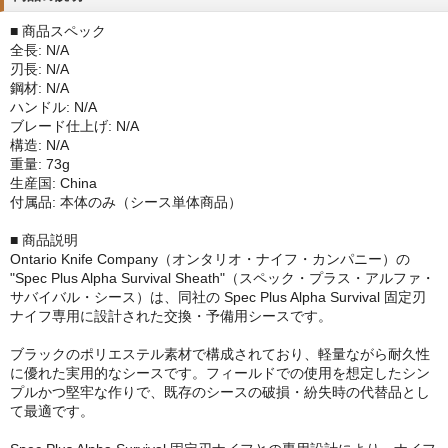
■ 商品スペック
全長: N/A
刃長: N/A
鋼材: N/A
ハンドル: N/A
ブレード仕上げ: N/A
構造: N/A
重量: 73g
生産国: China
付属品: 本体のみ（シース単体商品）
■ 商品説明
Ontario Knife Company（オンタリオ・ナイフ・カンパニー）の
"Spec Plus Alpha Survival Sheath"（スペック・プラス・アルファ・
サバイバル・シース）は、同社の Spec Plus Alpha Survival 固定刃
ナイフ専用に設計された交換・予備用シースです。
ブラックのポリエステル素材で構成されており、軽量ながら耐久性
に優れた実用的なシースです。フィールドでの使用を想定したシン
プルかつ堅牢な作りで、既存のシースの破損・紛失時の代替品とし
て最適です。