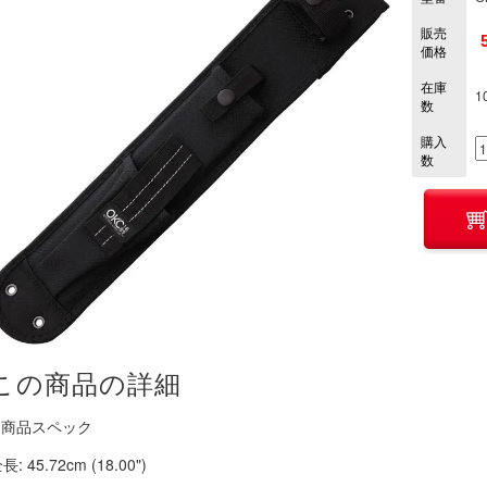
販売
価格
在庫
1
数
購入
数
この商品の詳細
■ 商品スペック
長: 45.72cm (18.00")