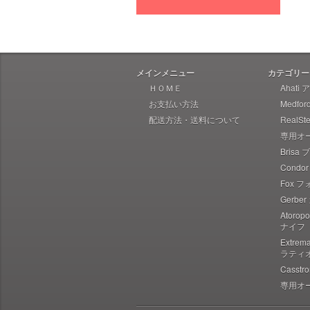
Heretic Knives ヘレティック
Liong Mah Designs リャンマー
Imperial Schrade インペリアル
シュレード
メインメニュー
カテゴリー
Ka-Bar ケーバー
ＨＯＭＥ
Ahati
お支払い方法
Medfo
Ka-Bar Becker ケーバー ベッカ
ー
配送方法・送料について
RealS
専用オ
Karesuando Kniven カレスアン
ドニーベン
Brisa
Condo
Knives of Alaska ナイブズ・オ
ブ・アラスカ
Fox 
Gerbe
Kellam ケラム
Atoro
Kershaw カーショウ
ナイフ
Lynn Thompson Collection リ
Extre
ン・トンプソン
ラティ
Casst
Kizer キザー
専用オ
Kunwu クンウー