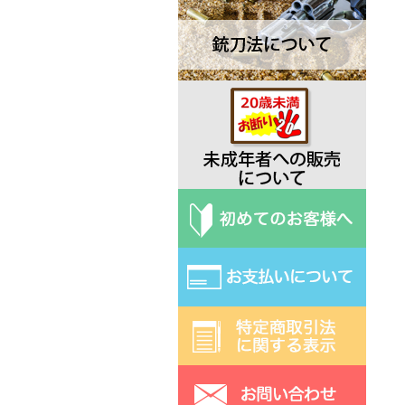
Deejo ディージョ
EKA エカ
Elk Ridge エルクリッジ
ESEE エスイー
Exotac エクソタック
Fred Perrin フレッド・ペラン
Fobos Knives フォボス
Extrema Ratio エクストラマ ラ
ティオ
Fallkniven ファルクニーベン
Fox フォックス
Gerber ガーバー
Halfbreed Blades ハーフブリー
ドブレード
Hibben ヒビン
Hoback ホーバック
Hogue ホーグ