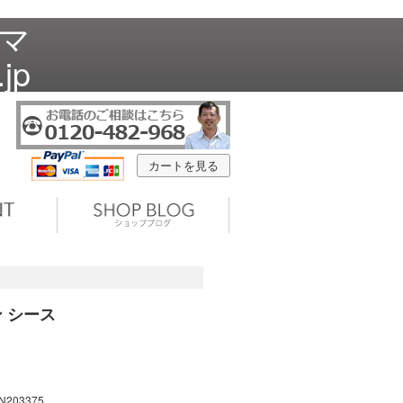
ズマ
jp
カートを見る
ン シース
N203375