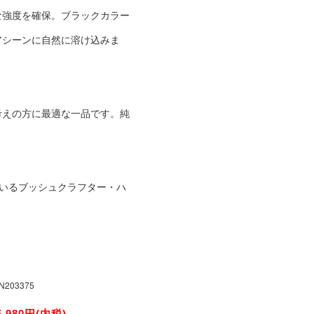
な強度を確保。ブラックカラー
アシーンに自然に溶け込みま
をお考えの方に最適な一品です。純
。
愛用しているブッシュクラフター・ハ
N203375
5,980円(内税)