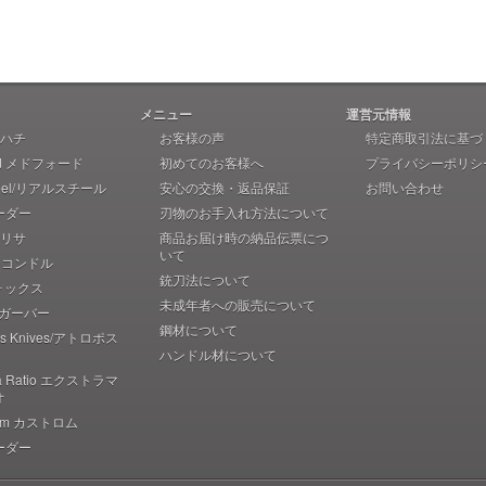
メニュー
運営元情報
 アハチ
お客様の声
特定商取引法に基づ
rd メドフォード
初めてのお客様へ
プライバシーポリシ
teel/リアルスチール
安心の交換・返品保証
お問い合わせ
ーダー
刃物のお手入れ方法について
 ブリサ
商品お届け時の納品伝票につ
いて
r コンドル
銃刀法について
フォックス
未成年者への販売について
r ガーバー
鋼材について
pos Knives/アトロポス
ハンドル材について
ma Ratio エクストラマ
オ
rom カストロム
ーダー