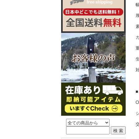
幅
厚
重
対
O