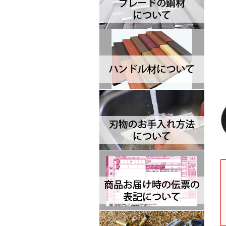
Brisa ブリサ
BRK Designed by ESEE ブルリ
ッジナイフデザイン エスイー
Browning ブローニング
Buck バック
Camillus カミラス
Casstrom カストロム
CIVIVI シビビ
Bastinelli Creations バスティネ
リ
Cold Steel コールドスチール
Coleman コールマン
Condor コンドル
CRKT シーアールケーティ
CJRB シージェイアールビー
Cudeman ク―ドマン
Dawson ドーソン