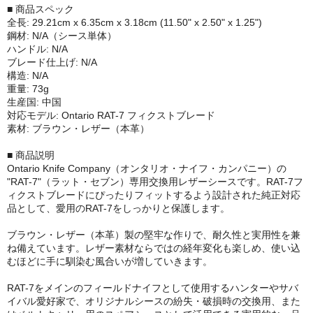
■ 商品スペック
全長: 29.21cm x 6.35cm x 3.18cm (11.50" x 2.50" x 1.25")
鋼材: N/A（シース単体）
ハンドル: N/A
ブレード仕上げ: N/A
構造: N/A
重量: 73g
生産国: 中国
対応モデル: Ontario RAT-7 フィクストブレード
素材: ブラウン・レザー（本革）
■ 商品説明
Ontario Knife Company（オンタリオ・ナイフ・カンパニー）の
"RAT-7"（ラット・セブン）専用交換用レザーシースです。RAT-7フ
ィクストブレードにぴったりフィットするよう設計された純正対応
品として、愛用のRAT-7をしっかりと保護します。
ブラウン・レザー（本革）製の堅牢な作りで、耐久性と実用性を兼
ね備えています。レザー素材ならではの経年変化も楽しめ、使い込
むほどに手に馴染む風合いが増していきます。
RAT-7をメインのフィールドナイフとして使用するハンターやサバ
イバル愛好家で、オリジナルシースの紛失・破損時の交換用、また