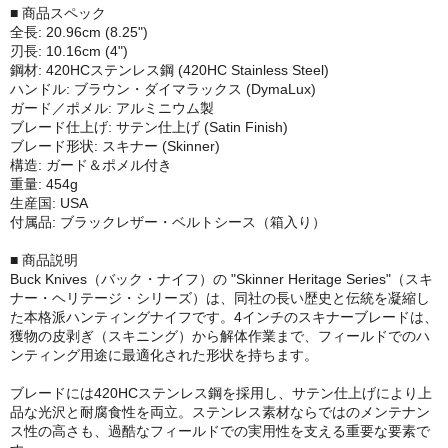
■ 商品スペック
全長: 20.96cm (8.25")
刃長: 10.16cm (4")
鋼材: 420HCステンレス鋼 (420HC Stainless Steel)
ハンドル: ブラウン・ダイマラックス (DymaLux)
ガード／ポメル: アルミニウム製
ブレード仕上げ: サテン仕上げ (Satin Finish)
ブレード形状: スキナー (Skinner)
構造: ガード＆ポメル付き
重量: 454g
生産国: USA
付属品: ブラックレザー・ベルトシース（箱入り）
■ 商品説明
Buck Knives（バック・ナイフ）の "Skinner Heritage Series"（スキ
ナー・ヘリテージ・シリーズ）は、同社の長い歴史と伝統を凝縮し
た本格派ハンティングナイフです。4インチのスキナーブレードは、
獲物の皮剥ぎ（スキニング）から解体作業まで、フィールドでのハ
ンティング用途に最適化された形状を持ちます。
ブレードには420HCステンレス鋼を採用し、サテン仕上げにより上
品な光沢と耐腐食性を両立。ステンレス素材ならではのメンテナン
ス性の高さも、過酷なフィールドでの実用性を支える重要な要素で