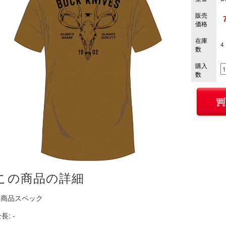
販売
価格
在庫
4
数
購入
数
この商品の詳細
■ 商品スペック
長: -