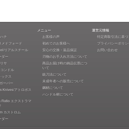
メニュー
運営元情報
 アハチ
お客様の声
特定商取引法に基づ
rd メドフォード
初めてのお客様へ
プライバシーポリシ
teel/リアルスチール
安心の交換・返品保証
お問い合わせ
ーダー
刃物のお手入れ方法について
 ブリサ
商品お届け時の納品伝票につ
いて
r コンドル
銃刀法について
フォックス
未成年者への販売について
r ガーバー
鋼材について
pos Knives/アトロポス
ハンドル材について
ma Ratio エクストラマ
オ
rom カストロム
ーダー