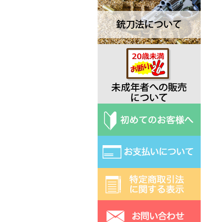
Deejo ディージョ
EKA エカ
Elk Ridge エルクリッジ
ESEE エスイー
Exotac エクソタック
Fred Perrin フレッド・ペラン
Fobos Knives フォボス
Extrema Ratio エクストラマ ラ
ティオ
Fallkniven ファルクニーベン
Fox フォックス
Gerber ガーバー
Halfbreed Blades ハーフブリー
ドブレード
Hibben ヒビン
Hoback ホーバック
Hogue ホーグ