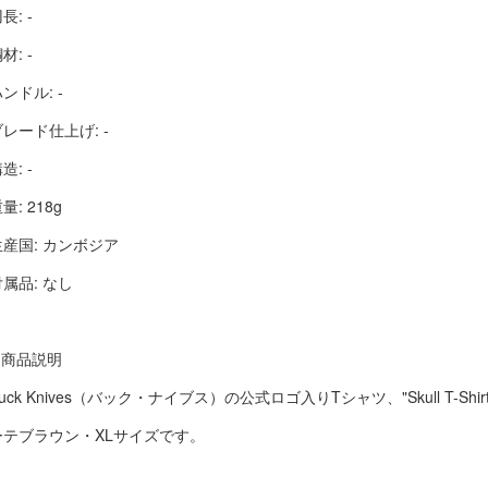
長: -
材: -
ンドル: -
ブレード仕上げ: -
造: -
量: 218g
生産国: カンボジア
付属品: なし
■ 商品説明
uck Knives（バック・ナイブス）の公式ロゴ入りTシャツ、"Skull T-S
ーテブラウン・XLサイズです。