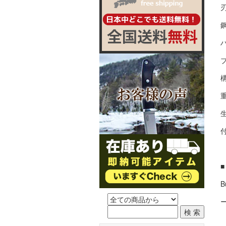
刃
鋼
ハ
構
重
B