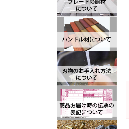
Brisa ブリサ
BRK Designed by ESEE ブルリ
ッジナイフデザイン エスイー
Browning ブローニング
Buck バック
Camillus カミラス
Casstrom カストロム
CIVIVI シビビ
Bastinelli Creations バスティネ
リ
Cold Steel コールドスチール
Coleman コールマン
Condor コンドル
CRKT シーアールケーティ
CJRB シージェイアールビー
Cudeman ク―ドマン
Dawson ドーソン