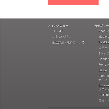
Heretic Knives ヘレティック
Liong Mah Designs リャンマー
Imperial Schrade インペリアル
シュレード
メインメニュー
カテゴリー
Ka-Bar ケーバー
ＨＯＭＥ
Ahati
お支払い方法
Medfo
Ka-Bar Becker ケーバー ベッカ
ー
配送方法・送料について
RealS
専用オ
Karesuando Kniven カレスアン
ドニーベン
Brisa
Condo
Knives of Alaska ナイブズ・オ
ブ・アラスカ
Fox 
Gerbe
Kellam ケラム
Atoro
Kershaw カーショウ
ナイフ
Lynn Thompson Collection リ
Extre
ン・トンプソン
ラティ
Casst
Kizer キザー
専用オ
Kunwu クンウー