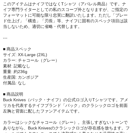
このアイテムはナイフではなくTシャツ（アパレル商品）です。ナ
イフ専門ライターとしての私のスコープ外となりますが、ご指定の
フォーマットに可能な限り忠実に翻訳いたします。ただし「ブレー
ド仕上げ」「構造」「刃長」等、ナイフに固有のスペック項目は該
当しないため、適切に省略・代替します。
---
■ 商品スペック
サイズ: XX-Large (2XL)
カラー: チャコール（グレー）
素材: 記載なし
重量: 約236g
生産国: カンボジア
付属品: なし
■ 商品説明
Buck Knives（バック・ナイフ）の公式ロゴ入りTシャツです。アメ
リカを代表するナイフブランド「バック」のクラシックロゴを前面
左胸と背面に配したファンアイテムです。
カラーはシックなチャコール（グレー）。主張しすぎないトーンで
ありながら、Buck Knivesのクラシックロゴが存在感を放ちます。フ