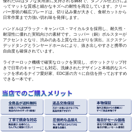
優れたD2はタフな実用派に支持される鋼材で、タンブル仕上げによ
ってマットな質感と細かなキズへの耐性を両立しています。クリー
バー形状の幅広ブレードは、切り込み量が大きく、食材カットから
日常作業まで力強い切れ味を発揮します。
ハンドルはブラック・キャンバス・マイカルタを採用し、耐久性・
耐湿性に優れた実戦向けの素材です。コッパー（銅）ボルスターが
アクセントとなり、渋みのある上質な仕上がりを演出。エクステン
デッドタングとランヤードホールにより、抜き出しやすさと携帯の
自由度も確保されています。
ライナーロック機構で確実なロックを実現し、ポケットクリップ付
きで日常のキャリーにも対応。洗練されたデザインと本格的なスペ
ックを求めるナイフ愛好家、EDC派の方々に自信を持っておすすめ
できる一本です。