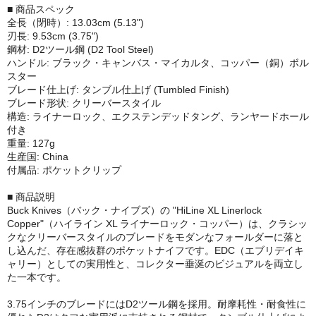
■ 商品スペック
全長（閉時）: 13.03cm (5.13")
刃長: 9.53cm (3.75")
鋼材: D2ツール鋼 (D2 Tool Steel)
ハンドル: ブラック・キャンバス・マイカルタ、コッパー（銅）ボル
スター
ブレード仕上げ: タンブル仕上げ (Tumbled Finish)
ブレード形状: クリーバースタイル
構造: ライナーロック、エクステンデッドタング、ランヤードホール
付き
重量: 127g
生産国: China
付属品: ポケットクリップ
■ 商品説明
Buck Knives（バック・ナイブズ）の "HiLine XL Linerlock
Copper"（ハイライン XL ライナーロック・コッパー）は、クラシッ
クなクリーバースタイルのブレードをモダンなフォールダーに落と
し込んだ、存在感抜群のポケットナイフです。EDC（エブリデイキ
ャリー）としての実用性と、コレクター垂涎のビジュアルを両立し
た一本です。
3.75インチのブレードにはD2ツール鋼を採用。耐摩耗性・耐食性に