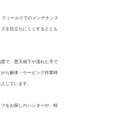
し、フィールドでのメンテナンス
キズを目立ちにくくするととも
強度で、悪天候下や濡れた手で
ながら解体・ケーピング作業時
向上しています。
イフをお探しのハンターや、軽