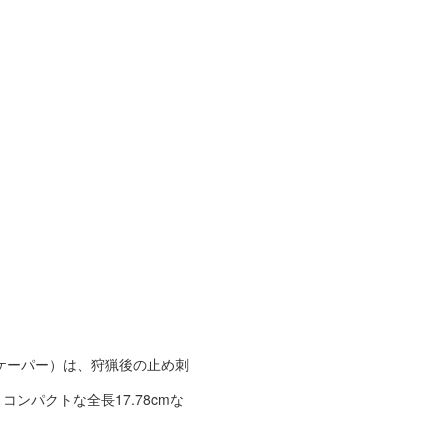
ト 2.0 ケーパー）は、狩猟後の止め刺
ンパクトな全長17.78cmな