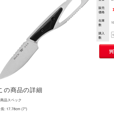
販売
価格
在庫
1
数
購入
数
この商品の詳細
■ 商品スペック
長: 17.78cm (7")