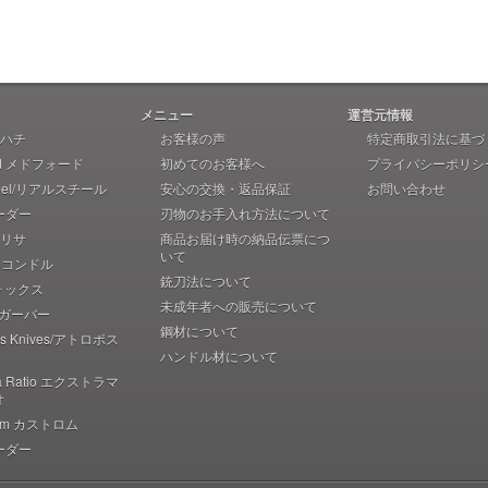
メニュー
運営元情報
 アハチ
お客様の声
特定商取引法に基づ
rd メドフォード
初めてのお客様へ
プライバシーポリシ
teel/リアルスチール
安心の交換・返品保証
お問い合わせ
ーダー
刃物のお手入れ方法について
 ブリサ
商品お届け時の納品伝票につ
いて
r コンドル
銃刀法について
フォックス
未成年者への販売について
r ガーバー
鋼材について
pos Knives/アトロポス
ハンドル材について
ma Ratio エクストラマ
オ
rom カストロム
ーダー