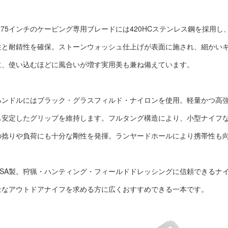
2.75インチのケーピング専用ブレードには420HCステンレス鋼を採用
性と耐錆性を確保。ストーンウォッシュ仕上げが表面に施され、細かい
に、使い込むほどに風合いが増す実用美も兼ね備えています。
ハンドルにはブラック・グラスフィルド・ナイロンを使用。軽量かつ高
も安定したグリップを維持します。フルタング構造により、小型ナイフ
の捻りや負荷にも十分な剛性を発揮。ランヤードホールにより携帯性も
USA製。狩猟・ハンティング・フィールドドレッシングに信頼できるナ
量なアウトドアナイフを求める方に広くおすすめできる一本です。