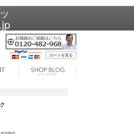
ラッ
jp
カートを見る
ック
U635BKS