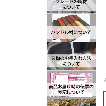
Brisa ブリサ
BRK Designed by ESEE ブルリ
ッジナイフデザイン エスイー
Browning ブローニング
Buck バック
Camillus カミラス
Casstrom カストロム
CIVIVI シビビ
Bastinelli Creations バスティネ
リ
Cold Steel コールドスチール
Coleman コールマン
Condor コンドル
CRKT シーアールケーティ
CJRB シージェイアールビー
Cudeman ク―ドマン
Dawson ドーソン