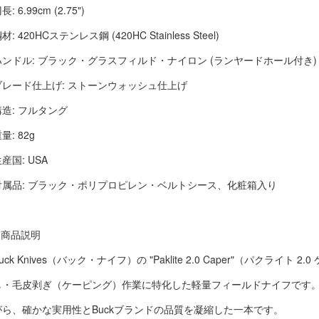
長: 6.99cm (2.75")
材: 420HCステンレス鋼 (420HC Stainless Steel)
ハンドル: ブラック・グラスフィルド・ナイロン (ランヤードホール付き)
ブレード仕上げ: ストーンウォッシュ仕上げ
構造: フルタング
量: 82g
産国: USA
付属品: ブラック・ポリプロピレン・ベルトシース、化粧箱入り
■ 商品説明
uck Knives（バック・ナイフ）の "Paklite 2.0 Caper"（パクライ
し・毛皮剥ぎ（ケーピング）作業に特化した軽量フィールドナイフです。コ
がら、確かな実用性とBuckブランドの品質を凝縮した一本です。