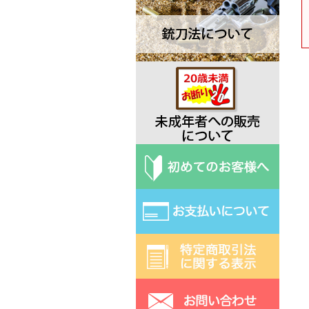
Deejo ディージョ
EKA エカ
Elk Ridge エルクリッジ
ESEE エスイー
Exotac エクソタック
Fred Perrin フレッド・ペラン
Fobos Knives フォボス
Extrema Ratio エクストラマ ラ
ティオ
Fallkniven ファルクニーベン
Fox フォックス
Gerber ガーバー
Halfbreed Blades ハーフブリー
ドブレード
Hibben ヒビン
Hoback ホーバック
Hogue ホーグ