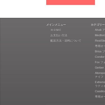
Heretic Knives ヘレティック
Liong Mah Designs リャンマー
Imperial Schrade インペリアル
シュレード
メインメニュー
カテゴリー
Ka-Bar ケーバー
ＨＯＭＥ
Ahati
お支払い方法
Medfo
Ka-Bar Becker ケーバー ベッカ
ー
配送方法・送料について
RealS
専用オ
Karesuando Kniven カレスアン
ドニーベン
Brisa
Condo
Knives of Alaska ナイブズ・オ
ブ・アラスカ
Fox 
Gerbe
Kellam ケラム
Atoro
Kershaw カーショウ
ナイフ
Lynn Thompson Collection リ
Extre
ン・トンプソン
ラティ
Casst
Kizer キザー
専用オ
Kunwu クンウー