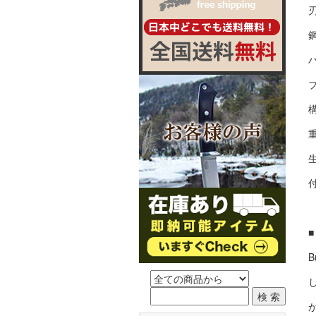
刃
鋼
重
生
B