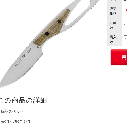
販売
価格
在庫
1
数
購入
数
この商品の詳細
■ 商品スペック
長: 17.78cm (7")