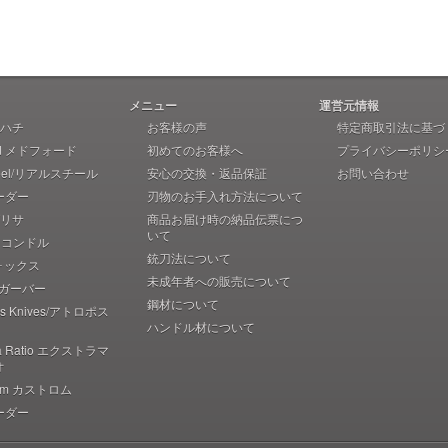
メニュー
運営元情報
 アハチ
お客様の声
特定商取引法に基づ
rd メドフォード
初めてのお客様へ
プライバシーポリシ
teel/リアルスチール
安心の交換・返品保証
お問い合わせ
ーダー
刃物のお手入れ方法について
 ブリサ
商品お届け時の納品伝票につ
いて
r コンドル
銃刀法について
フォックス
未成年者への販売について
r ガーバー
鋼材について
pos Knives/アトロポス
ハンドル材について
ma Ratio エクストラマ
オ
rom カストロム
ーダー