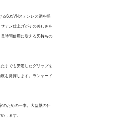
るS35VNステンレス鋼を採
、サテン仕上げがその美しさを
、長時間使用に耐える刃持ちの
れた手でも安定したグリップを
強度を発揮します。ランヤード
愛好家のための一本。大型獣の仕
すめします。