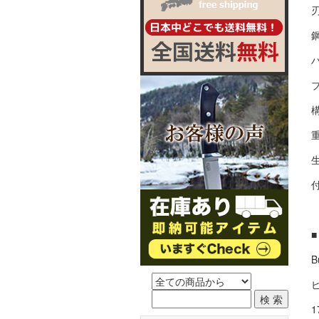
刃
鋼
ブ
重
生
B