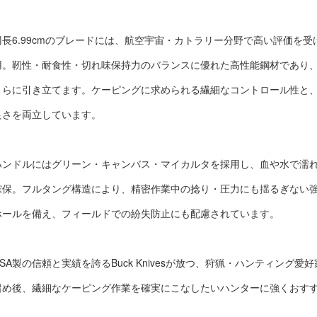
刃長6.99cmのブレードには、航空宇宙・カトラリー分野で高い評価を受け
用。靭性・耐食性・切れ味保持力のバランスに優れた高性能鋼材であり
さらに引き立てます。ケーピングに求められる繊細なコントロール性と
良さを両立しています。
ハンドルにはグリーン・キャンバス・マイカルタを採用し、血や水で濡
確保。フルタング構造により、精密作業中の捻り・圧力にも揺るぎない
ホールを備え、フィールドでの紛失防止にも配慮されています。
USA製の信頼と実績を誇るBuck Knivesが放つ、狩猟・ハンティング
留め後、繊細なケーピング作業を確実にこなしたいハンターに強くおす