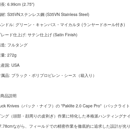
長: 6.99cm (2.75")
材: S35VNステンレス鋼 (S35VN Stainless Steel)
ハンドル: グリーン・キャンバス・マイカルタ (ランヤードホール付き)
レード仕上げ: サテン仕上げ (Satin Finish)
構造: フルタング
量: 272g
産国: USA
付属品: ブラック・ポリプロピレン・シース（箱入り）
■ 商品説明
uck Knives（バック・ナイフ）の "Paklite 2.0 Cape Pro"（パッ
ピング（頭部・顔周りの皮剥ぎ）作業に特化した本格派ハンティングナ
17.78cmながら、フィールドでの精密作業を徹底的に追求した設計が光