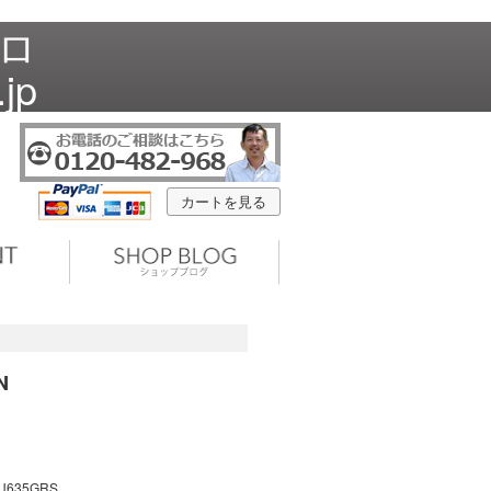
プロ
jp
カートを見る
N
U635GRS