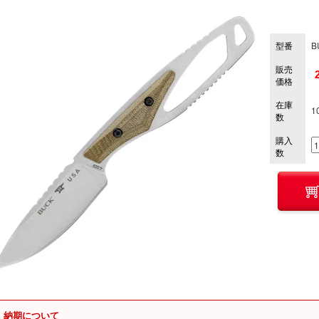
型番
B
販売
価格
在庫
1
数
購入
数
納期について