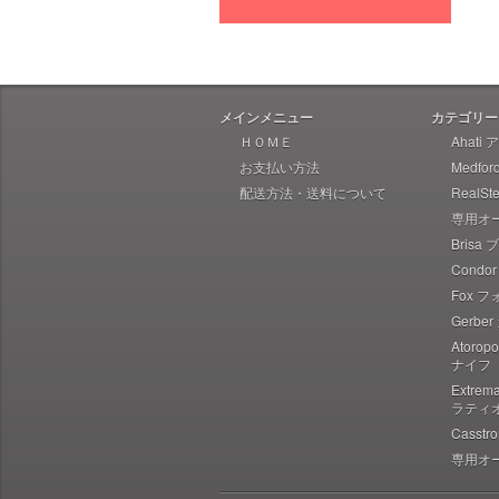
Heretic Knives ヘレティック
Liong Mah Designs リャンマー
Imperial Schrade インペリアル
シュレード
メインメニュー
カテゴリー
Ka-Bar ケーバー
ＨＯＭＥ
Ahati
お支払い方法
Medfo
Ka-Bar Becker ケーバー ベッカ
ー
配送方法・送料について
RealS
専用オ
Karesuando Kniven カレスアン
ドニーベン
Brisa
Condo
Knives of Alaska ナイブズ・オ
ブ・アラスカ
Fox 
Gerbe
Kellam ケラム
Atoro
Kershaw カーショウ
ナイフ
Lynn Thompson Collection リ
Extre
ン・トンプソン
ラティ
Casst
Kizer キザー
専用オ
Kunwu クンウー