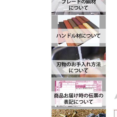
Brisa ブリサ
BRK Designed by ESEE ブルリ
ッジナイフデザイン エスイー
Browning ブローニング
Buck バック
Camillus カミラス
Casstrom カストロム
CIVIVI シビビ
Bastinelli Creations バスティネ
リ
Cold Steel コールドスチール
Coleman コールマン
Condor コンドル
CRKT シーアールケーティ
CJRB シージェイアールビー
Cudeman ク―ドマン
Dawson ドーソン