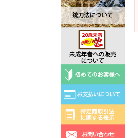
Deejo ディージョ
EKA エカ
Elk Ridge エルクリッジ
ESEE エスイー
Exotac エクソタック
Fred Perrin フレッド・ペラン
Fobos Knives フォボス
Extrema Ratio エクストラマ ラ
ティオ
Fallkniven ファルクニーベン
Fox フォックス
Gerber ガーバー
Halfbreed Blades ハーフブリー
ドブレード
Hibben ヒビン
Hoback ホーバック
Hogue ホーグ