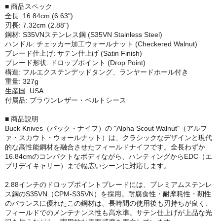
■ 商品スペック
全長: 16.84cm (6.63")
刃長: 7.32cm (2.88")
鋼材: S35VNステンレス鋼 (S35VN Stainless Steel)
ハンドル: チェッカー加工ウォールナット (Checkered Walnut)
ブレード仕上げ: サテン仕上げ (Satin Finish)
ブレード形状: ドロップポイント (Drop Point)
構造: フルエクステンデッドタング、ランヤードホール付き
重量: 327g
生産国: USA
付属品: ブラウンレザー・ベルトシース
■ 商品説明
Buck Knives（バック・ナイフ）の "Alpha Scout Walnut"（アルフ
ァ・スカウト・ウォールナット）は、クラシックなデザインと現代
的な高性能鋼材を融合させたフィールドナイフです。全長わずか
16.84cmのコンパクトなボディながら、ハンティングからEDC（エ
ブリデイキャリー）まで幅広いシーンに対応します。
2.88インチのドロップポイントブレードには、プレミアムステンレ
ス鋼のS35VN（CPM-S35VN）を採用。耐腐食性・耐摩耗性・靭性
のバランスに優れたこの鋼材は、長時間の使用後も刃持ちが良く、
フィールドでのメンテナンス性も高水準。サテン仕上げが上品な光