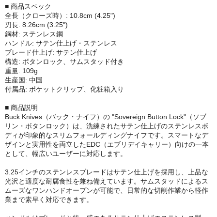
■ 商品スペック
全長（クローズ時）: 10.8cm (4.25")
刃長: 8.26cm (3.25")
鋼材: ステンレス鋼
ハンドル: サテン仕上げ・ステンレス
ブレード仕上げ: サテン仕上げ
構造: ボタンロック、サムスタッド付き
重量: 109g
生産国: 中国
付属品: ポケットクリップ、化粧箱入り
■ 商品説明
Buck Knives（バック・ナイフ）の "Sovereign Button Lock"（ソブ
リン・ボタンロック）は、洗練されたサテン仕上げのステンレスボ
ディが印象的なスリムフォールディングナイフです。スマートなデ
ザインと実用性を両立したEDC（エブリデイキャリー）向けの一本
として、幅広いユーザーに対応します。
3.25インチのステンレスブレードはサテン仕上げを採用し、上品な
光沢と適度な耐腐食性を兼ね備えています。サムスタッドによるス
ムーズなワンハンドオープンが可能で、日常的な切削作業から軽作
業まで素早く対応できます。