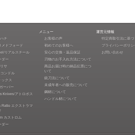
メニュー
運営元情報
 アハチ
お客様の声
特定商取引法に基づ
rd メドフォード
初めてのお客様へ
プライバシーポリシ
teel/リアルスチール
安心の交換・返品保証
お問い合わせ
ーダー
刃物のお手入れ方法について
 ブリサ
商品お届け時の納品伝票につ
いて
r コンドル
銃刀法について
フォックス
未成年者への販売について
r ガーバー
鋼材について
pos Knives/アトロポス
ハンドル材について
ma Ratio エクストラマ
オ
rom カストロム
ーダー