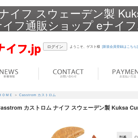
ム ナイフ スウェーデン製 Kuk
世界のナイフ通販ショップ eナイフ.
ログイン
ようこそ、ゲスト様
[新規会員登録はこちら]
ＨＯＭＥ
＞
Casstrom カストロム
Casstrom カストロム ナイフ スウェーデン製 Kuksa Curly
型番
C