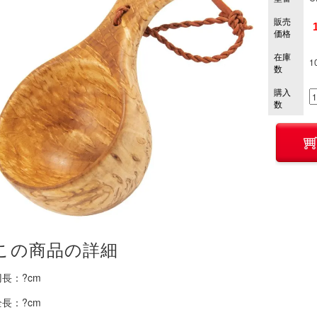
販売
価格
在庫
1
数
購入
数
この商品の詳細
刃長：?cm
全長：?cm