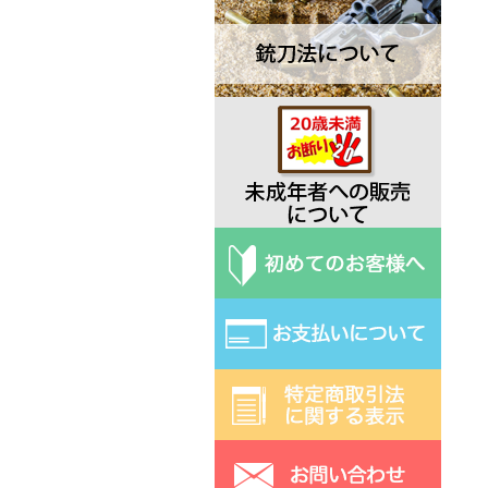
Deejo ディージョ
EKA エカ
Elk Ridge エルクリッジ
ESEE エスイー
Exotac エクソタック
Fred Perrin フレッド・ペラン
Fobos Knives フォボス
Extrema Ratio エクストラマ ラ
ティオ
Fallkniven ファルクニーベン
Fox フォックス
Gerber ガーバー
Halfbreed Blades ハーフブリー
ドブレード
Hibben ヒビン
Hoback ホーバック
Hogue ホーグ