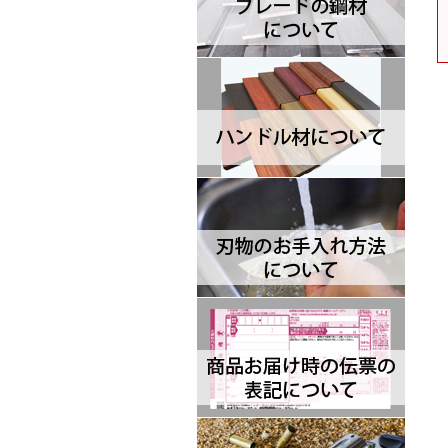
Brisa ブリサ
BRK Designed by ESEE ブルリ
ッジナイフデザイン エスイー
Browning ブローニング
Buck バック
Camillus カミラス
Casstrom カストロム
CIVIVI シビビ
Bastinelli Creations バスティネ
リ
Cold Steel コールドスチール
Coleman コールマン
Condor コンドル
CRKT シーアールケーティ
CJRB シージェイアールビー
Cudeman ク―ドマン
Dawson ドーソン