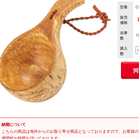
型番
C
販売
価格
在庫
1
数
購入
数
納期について
こちらの商品は海外からのお取り寄せ商品となっておりますので、お客様の
週間程お時間を頂いております。