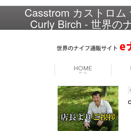
Casstrom カストロ
Curly Birch - 