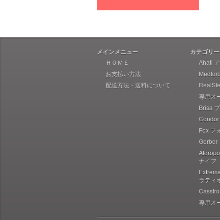
Heretic Knives ヘレティック
Liong Mah Designs リャンマー
Imperial Schrade インペリアル
シュレード
メインメニュー
カテゴリー
Ka-Bar ケーバー
ＨＯＭＥ
Ahati
お支払い方法
Medfo
Ka-Bar Becker ケーバー ベッカ
ー
配送方法・送料について
RealS
専用オ
Karesuando Kniven カレスアン
ドニーベン
Brisa
Condo
Knives of Alaska ナイブズ・オ
ブ・アラスカ
Fox 
Gerbe
Kellam ケラム
Atoro
Kershaw カーショウ
ナイフ
Lynn Thompson Collection リ
Extre
ン・トンプソン
ラティ
Casst
Kizer キザー
専用オ
Kunwu クンウー