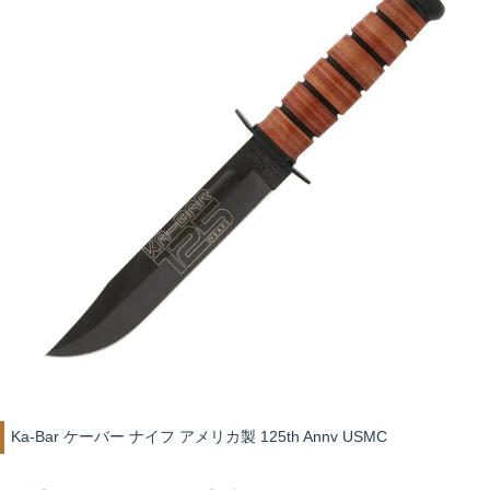
Ka-Bar ケーバー ナイフ アメリカ製 125th Annv USMC